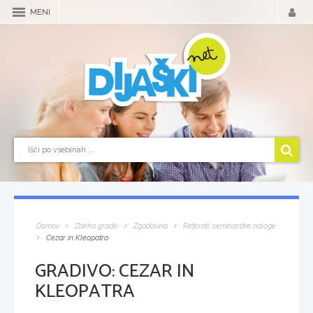
MENI
Domov
Zbirka gradiv
Zgodovina
Referati, seminarske naloge
Cezar in Kleopatra
GRADIVO:
CEZAR IN
KLEOPATRA