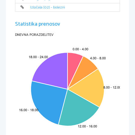
5. VIRI IN LITERATURA
15
Izločala [02] - bolezni
Statistika prenosov
1. UVOD
DNEVNA PORAZDELITEV
2
Gaj   Julij   Cezar   je   eden   najbolj   znanih   predstavnikov   starega   rimskega   sveta.   Bil   je
vsestranski   –   general   rimske   vojske,   politik,   državnik,   in   zgodovinopisec.   Ljudje   so   ga
oboževali, ker je bil voditelj velesile tistega časa. Ta moč in slava pa sta ga stali življenja.
Sedem egipčanskih kraljic se je imenovalo Kleopatra, a najbolj znana je bila zadnja;
Kleopatra VII.
Kleopatra VII je bila zelo inteligentna in predana svoji državi. Tekoče je govorila devet
jezikov, a latinščina ni bila med njimi. Bila je matematičarka in zelo dobra poslovna ženska.
Pristno je spoštovala Julija Cezarja, katerega inteligenca in razum sta se lahko kosala z njeno.
Mark Antonij jo je po drugi strani spravil na rob pameti s svojim pomankanjem inteligence in
svojimi izpadi. Borila se je za svojo državo. Imela je karizmatično osebnost, bila je rojen
vodja in ambiciozen vladar. 
Gaj Julij Cezar
 Gaj Julij Cezar