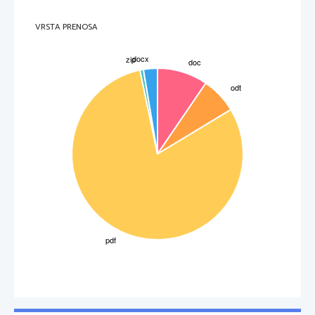
 Kleopatra VII
VRSTA PRENOSA
 Kleopatra VII
3. GAJ JULIJ CEZAR
3