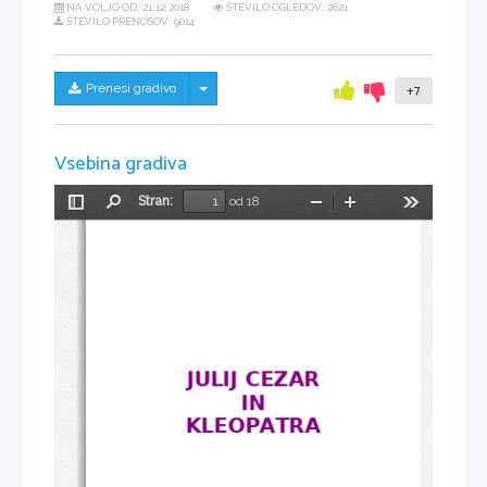
NA VOLJO OD:
21.12.2018
ŠTEVILO OGLEDOV: 2621
ŠTEVILO PRENOSOV: 9014
Skrij/prikaži meni
Prenesi gradivo
+7
Vsebina gradiva
Stran:
od 18
Preklopi
Najdi
Pomanjšaj
Povečaj
Orodja
stransko
vrstico
JULIJ CEZAR
IN
KLEOPATRA