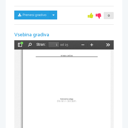
Skrij/prikaži meni
Prenesi gradivo
0
Vsebina gradiva
Stran:
od 15
Preklopi
Najdi
Pomanjšaj
Povečaj
Orodja
stransko
vrstico
STARA GRČIJA
Seminarska naloga
STARA GRČIJA