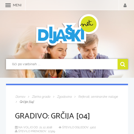
MENI
Domov
Zbirka gradiv
Zgodovina
Referati, seminarske naloge
Grčija [04]
GRADIVO:
GRČIJA [04]
NA VOLJO OD:
21.12.2018
ŠTEVILO OGLEDOV: 5102
ŠTEVILO PRENOSOV: 12309