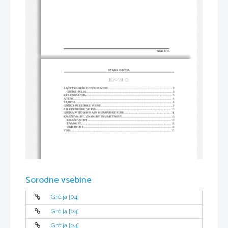
Stran 
1
/
15
STARA GRČIJA
KAZALO
ZAČETKI GRŠKE CIVILIZACIJE
....................................................................................
3
GRŠKE POLIS
................................................................................................................
3
KOLONIZACIJA
................................................................................................................
5
ATENE
................................................................................................................................
6
ŠPARTA
..............................................................................................................................
8
GRŠKO-PERZIJSKE VOJNE
.............................................................................................
9
PELOPONEŠKE VOJNE
..................................................................................................
10
GRŠKA MITOLOGIJA IN OLIMPIJSKE IGRE
.............................................................
11
KNJIŽEVNOST, ZNANOST IN UMETNOST
................................................................
13
KNJIŽEVNOST
.............................................................................................................
13
ZNANOST
.....................................................................................................................
13
UMETNOST
..................................................................................................................
13
VIRI:
..................................................................................................................................
15
Sorodne vsebine
Grčija [04]
Grčija [04]
Grčija [04]