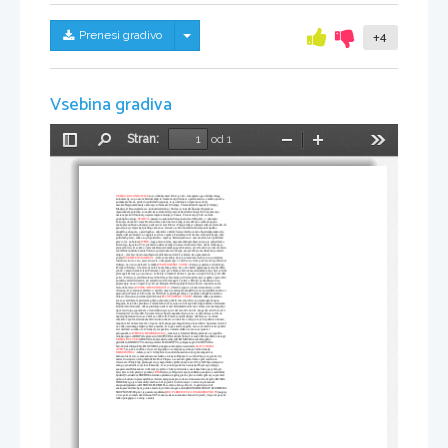
Skrij/prikaži meni
Prenesi gradivo
+4
Vsebina gradiva
Stran:
od 1
Preklopi
Najdi
Pomanjšaj
Povečaj
Orodja
stransko
vrstico
VELIKA KOLONIZACIJA
:-to je obdobje med 8-6 st. pr. Kr., imenujemo ga obdobje druge 
kolonizacije, so po vsem Sredozemlju in črnem morju.Vzroki so prebivalstvo se močno poveča, 
pomakanje hrane, pride do političnih nasprotij, to je obdobje ko trgovina vse bolj 
narašča.Najpomembnejše kolonije so Sirakuze (Sicilija), Tarent-Kime-Neapolis (J Italije), 
Masilija (J Francija).Grki so kolonizirali Italijo, Sicilijo in tudi del Španije.Obalam na 
Apeninskem polotoku so nadeli ime velika Grčija zaradi številnih kolonij.Ob Črnem morju 
nastane preko 90 kolonij, najsevernejša kolonija je Tanais, Črno morje je bilo za Grke 
gostoljubno morje. 
SPARTA
:-nastala na polotoku Peloponezu leta 900 pr.Kr., v pokrajini 
Lakoniji, ob reki Evrotas.Na čelu države sta bila dva kralja, ki sta državo vodila skupaj in 
enakopravno.Njuno oblast je nadzoroval svet Eforov. Poleg kralja je obstajal tudi svet starešin ali 
geruzija, ki je ripravljal predloge zakonov, članstvo je bilo dosmrtno.Obstaja tudi ljudska 
skupščina ali apela, o predlogih so odločali z vzkliki.Sestav družbe je taka Spartiati(predstavlja 
majhen del prebivalstva, vzgajali so jih za vojake), Perioiki(so bili osebno svobodni ljudje, brez 
političnih pravic, lahko so jih poklicali v vojsko), Heloti(osebno so nesvobodni, brez političnih 
pravic, lov na helote)
ATENE
:-lega polotok atika, najpomembnejša dejavnost pa je poljedelstvo, 
živinoreja, trgovina.V 7st. plemstvo odstavi kralja in nastavi 9 arhontov.Nov način vladanja je 
prinesel krizo, ki se kaže v prezadolženosti kmečkega prebivalstva, prvi človek ki je reševal krizo
je bil Drakon(krute kazni).Solon je sprejel nekatere ukrepe, prepovedal je zasužnjevanje zaradi 
dolgov , vračal svobodo zasužnjenim dolžnikom, določil je koliko ima posameznik 
posesti.
VSEHELENSKA IDEJA
: -Grki se zavedajo da so povezani med seboj, to so podpirale 
institucije kot so vera, pisava in jezik, olimpijske igre v čast Zevsu, Grke povezovala epa Iliada in
Odiseja, na oi so sodelovali le moški.
PELOPONEŠKE VOJNE
: -Perzija je nastala z združitvijo 
Perzije in Menije, V mali aziji naleti na majhne polise, ki so ob obalah egejskega morja.Središče 
je bilo v mestu Sarde.Grško Perzijske vojne, prva bitka je bila na maratonskem polju, kjer so Grki
premagali Perzijce, po porazu so se Perzijci umaknili domov.2 poskus osvojitve Grčije je bil 480 
pr.Kr., Perzijce je vodil Kserkses.Odločilna je bila bitka pri Termopilah, kjer je grška vojska bila 
poražena zaradi izdajstva, pri salamini so Grki zmagali z zvijačo. Perzijci se umaknejo in se 
pripravljajo na nov napad, ki je bil pri Platajah. Bitko zgubijo Perzijci.Po teh vojnah se začne 
zlata doba Aten.
ATENSKA DEMOKRACIJA
: -državni organi v atenski demokraciji so bili 
Areopag, ki je zastopal plemstvo, najvišji organ je zastopala skupščina, ki je sprejemala zakone o 
glasovanju. Potem je bilo tudi svet 500-ih ki je predlagal sklepe v potrditev skupščine.Izvršno 
oblast v Atenah so predstavljali Arhonti.
PELOPONEŠKE VOJNE
: -Deltsko atiška pomorska 
zveza je zadrževala predvsem grške pomorske polis.K razcvetu Aten je pripomogla skupna 
blagajna, ki je bila spravljena v Atenah.Povodi za vojno so bili spori med trgovskima velesilama 
Korintom in Atenami, Atene pridobijo nadzor nad Korintskim zalivom s čimer jim onemogočijo 
trgovino.Vojna je potekala v treh delih in sicer prvi del leta 431 do 421, drugi del od 415 do 413 
in zadnji del  do leta 404.V prvem delu je Šparta napadla Atene, ki so se ubranili saj so bili na 
napad pripravljeni in so se skrili za veliki zid. Potem je sledil nikijev mir.Nato so se Atene 
vmešale v spor med sirakuzami in leotina.Atenci so ostali brez vodje, ker je bil poklican domov, 
ampak ni šel domov temveč v Sparto da bi skupaj premagali Atene.Leta 404 so Spartanci naleteli 
na veliko atenskega ladjevja brez posadke, ki so ga seveda napadli, zato so morali Atenci podreti 
zid, obdržali so lahko le 12 ladjevij, razpustiti so morali altiško zvezo inse vpisati v 
peloponeško.
ATENSKA DEMOKRACIJA
:- sistem je reformiral Efialat,plemstvo je izgubilo 
oblast(organi-AREOPAG-plemstvo,SKUPŠČINA-moški,50 mož iz vsake FILE,sodišče.strategi) 
GRŠKA KULTURA
(POEZIJA-homer,iliada,odiseja,DRAMATIKA-sofokles,grška 
gledališča,KIPARSTVO-miron,poliktet,SLIKARSTVO-polignot,apel,ZGODOVINA-
herodot,tukidid,polobij,FILOZOFIJA-pitagora,sokrat,platon,aristotel) 
ZLATA DOBA 
ATEN:
5.st-pr.kr.,vodilna v de-at zvezi,gradijo vse mogoče saj imajo veliko denarja
MAKEDONIJA
: -ležala je na S Grčije.Grki niso šteli makedonce kot grke ampak kot 
barbare.Sredi 4.st. je makedonija zavladala s kraljem Filipom ll. na čelu.Filip je za glavni cilj 
zastavil osvojitev vseh grških dežel.Proti Filipu so se zarotili grške države pod vodstvom 
Aten.Leta 338 je Filip premagal svoje nasprotnike pri Harionej.Leta 336 je bil Filip umorjen in 
tako ga je nasledil svoj sin Aleksander, ki se je takoj podal na osvajanja Do prvega večjega 
spopada med Makedonci in Perzijci je prišlo v bitki pri Graniku, naslednja bitka pa je bila pri 
Issu, kjer so bili perzijci poraženi. 
RIM-
Italija je bila pred vzponom Rima poseljena z različnimi 
ljudstvi(S-etruščani,SREDINA-latinska plemena,J-grki),glavn vpliv so imeli grki saj so prevzeli 
njihovo kultuto in pisavo(alfabet->latinica),legenda pravi,da sta rim ustanovila dvojčka ROMUL 
IN REM,ki ga je romul ubil(včasih so bili pojedelci in živinorejci v rodovno plemenski 
skupnosti(plemstvo-PATRICIJI,PLEBEJCI-revni)na čelu je bil oče, le patriciji so bili 
enakopravni državljani, poroka med sloji ni bila mogoča,oblast(MONARH,SENAT,PLEBEJSKA
SKUPNOST)509.pr.kr je postala republika,)
BOJ PLEBEJCEV ZA ENAKOPRAVNOST
(najprej
v 5.st.pr.kr so imeli dva tribuna-VETA,nato sestava zakonika-zbornik 12 plošč,,3.st.pr.kr pa se že 
lahko potegujejo za vstop v senat)