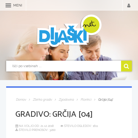
MENI
Domov
Zbirka gradiv
Zgodovina
Plonkci
Grčija [04]
GRADIVO:
GRČIJA [04]
NA VOLJO OD:
21.12.2018
ŠTEVILO OGLEDOV: 1611
ŠTEVILO PRENOSOV: 3200