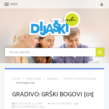
MENI
Domov
Zbirka gradiv
Zgodovina
Referati, seminarske naloge
Grški bogovi [01]
GRADIVO:
GRŠKI BOGOVI [01]
NA VOLJO OD:
21.12.2018
ŠTEVILO OGLEDOV: 4548
ŠTEVILO PRENOSOV: 19753