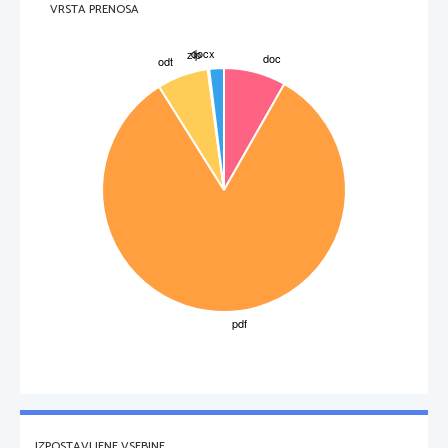
VRSTA PRENOSA
sina Hefajsta, ki se je rodil pohabljen in se je razvil v boga grde zunanjosti. Ljubosumje se 
je pojavilo zaradi moževe zelo pogoste zakonske nezvestobe ter je sovražila vse Zevsove 
ljubice in njegove potomce. Njena neizprosnost se pokaže v sovražnosti do Trojancev, saj 
je Eneja preganjala vse do odločilnega spopada s Turnosom, takrat pa jo zevs opozori, naj
se ne meša v njegove zadeve. Njeno sovraštvo do Trojancev in naklonjenost Grkom je 
posledica odločitve trojanskega veljaka Parisa, ki je zmago v lepotnem tekmovanju boginj
naklonil nežni Afroditi.
HERMES
IZPOSTAVLJENE VSEBINE