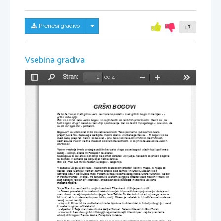
Skrij/prikaži meni
Prenesi gradivo
+7
Vsebina gradiva
Stran:
od 4
Preklopi
Najdi
Pomanjšaj
Povečaj
Orodja
stransko
vrstico
GRŠKI BOGOVI
Če hočemo spoznati grško vero, se moramo podati v svet grških bogov in herojev - v 
grško mitologijo. 
Grki so poznali zelo veliko bogov, ki so jih častili ob različnih priložnostih. Menili so, da 
tudi bogovi drugih narodov zaslužijo spoštovanje. Ker so častili mnogo bogov, pravimo, da
so bili mnogobožci - politeisti.
Bogovom so pripisovali čisto človeške lastnosti. Tako poznamo ljubosumno Hero, 
prepirljivo Erido, šepavega Hefajsta, modro Ateno, vzvišenega Zevsa,... Ti bogovi so se 
med seboj prepirali, ženili, sodelovali - prav tako kot navadni smrtniki. Nesmrtnost, 
nadnaravna moč in večna mladost so bile tiste lastnosti, ki so jih ločevale od navadnih 
smrtnikov.
Vsako mesto je imelo svojega zaščitnika (za to vlogo so se bogovi včasih tudi sprli med 
seboj - kot npr. Atena in Pozejdon za Atene). 
Na bogove so se lahko s prošnjo za pomoč obračali vsi ljudje. Navadno so prosili bogove 
za pomoč, v zameno pa obljubljali razne darove.
Grki so imeli tudi mit o nastanku bogov - teogonijo.
V začetku vsega je bil Kaos - neskončni brezoblični prostor, zavit v meglo. Iz njega so 
nastali Gaja (Zemlja), Tartar (temno brezno pod zemljo) in Eros (Ljubezen) kot 
ustvarjajoča in oblikujoča moč. Potem je Gaja iz same sebe rodila Urana (Uranos - Nebo) 
in Ponta (Pontos - Morje). Po združitvi z Uranom je rodila 
Titane
: šest moških (Titani) in 
šest ženskih velikanov (Titanide), orjaške enooke 
Kiklope
 in storoke velikane 
Hekatonhejre
. 
Štirje Titani so se oženili s svojimi sestrami Titankami; ti štirje pari so bili:
  - Okean, praveletok in svetovni veletok (morje), ki po antičnem pojmovanju obdaja od 
vseh strani zemeljsko poluto in njegov žena Tetida. Po Heziodu izvira iz njunega zakona 
tri tisoč rek in studencev in prav toliko morij; Okean je začetek in izhodišče vseh voda na 
zemlji in pod zemljo.
  - Kojos in Fojba, ki sta rodila Leto (mater Apolona in Artemide) in Asterijo (boginjo zvezd 
in mater boginje noči Hekato)
  - Hiperion in Teja sta imela otroke Helija (Sonce), Seleno (Mesec) in Eos (Zora).
  - Kronos in Rea sta v grški mitologiji najpomembnejši titanski par, saj sta prastarša 
olimpijskih bogov: Zevsa, Hada, Pozejdona in Here.