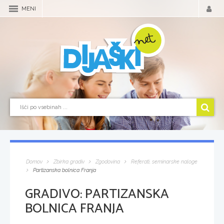
MENI
Domov
Zbirka gradiv
Zgodovina
Referati, seminarske naloge
Partizanska bolnica Franja
GRADIVO:
PARTIZANSKA
BOLNICA FRANJA