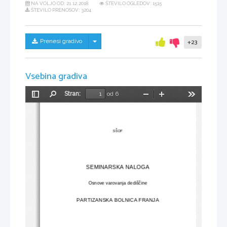
NA VOLJO OD:
21.12.2018
ŠTEVILO OGLEDOV: 1515
ŠTEVILO PRENOSOV: 3204
Skrij/prikaži meni
Prenesi gradivo
+23
Vsebina gradiva
Stran:
od 6
Preklopi
Najdi
Pomanjšaj
Povečaj
Orodja
stransko
vrstico
SŠOF
SEMINARSKA NALOGA
Osnove varovanja dediščine
PARTIZANSKA BOLNICA FRANJA