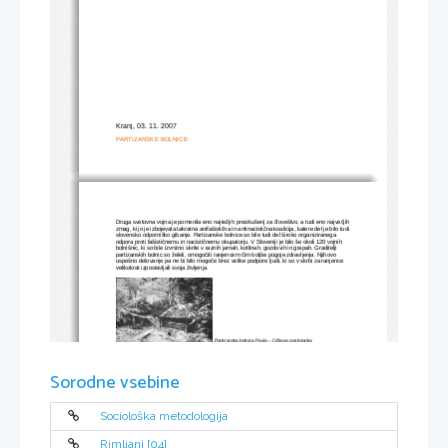
Kranj, 03. 11. 2007                                                             
PARTIZANSKE BOLNICE:
Druga svetovna vojna je pomenila eno najtežjih preizkušenj za človeštvo, a tudi eno največjih
zmag, ki jo je izbojevala takratna anifašistična in antinacistična koalicija, katere del je bilo tudi
slovensko odporniško gibanje. Partizanske bolnice so bile tudi del široko organiziranega 
odpora proti fašističnemu in nacističnemu okupatorju. V Sloveniji je bilo še okoli 120 vojnih 
bolnišnic, ki so bile izvrstno skrite v raznih jamah, kotlinah, gozdovih in grapah. Graditelji 
partizanskih bolnic so želeli, omogočiti ranjencem čim boljše pogoje zdravljenja. Njihovo 
uspešno delovanje pa ne bi bilo mogoče brez velike podpore ljudi, ki so v skrbi za ranjence 
velikokrat izpostavljali svoja življenja. 
Partizanska bolnica Pavla – Očkova postojanka
Sorodne vsebine
Pratizanska bolnica Pavla - Fuglovž, bunker za ranjence
Sociološka metodologija
Rimljani [04]