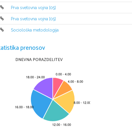
Prva svetovna vojna [05]
Prva svetovna vojna [05]
Sociološka metodologija
tatistika prenosov
DNEVNA PORAZDELITEV
VZROKI:
imperializem (težnja po širitvi ozemlja, kolonijah), 

kulturni prevladi
neenakomerna razdelitev kolonij
