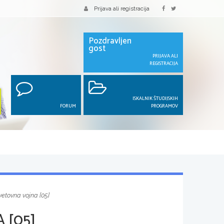
Prijava ali registracija
Pozdravljen
gost
PRIJAVA ALI
REGISTRACIJA
ISKALNIK ŠTUDIJSKIH
FORUM
PROGRAMOV
vetovna vojna [05]
 [05]