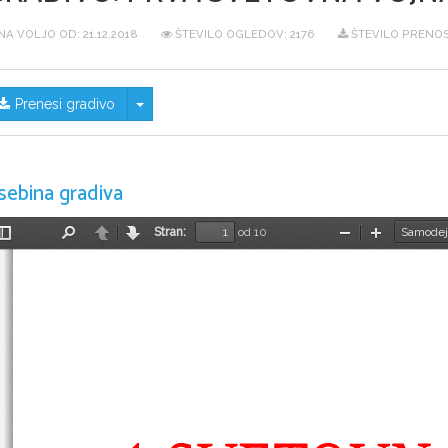
NA VOLJO OD:
21.12.2018
ŠTEVILO OGLEDOV: 2176
ŠTEVILO PRENOS
Skrij/prikaži meni
Prenesi gradivo
sebina gradiva
Stran:
od 10
Preklopi
Najdi
Nazaj
Naprej
Pomanjšaj
Povečaj
stransko
vrstico