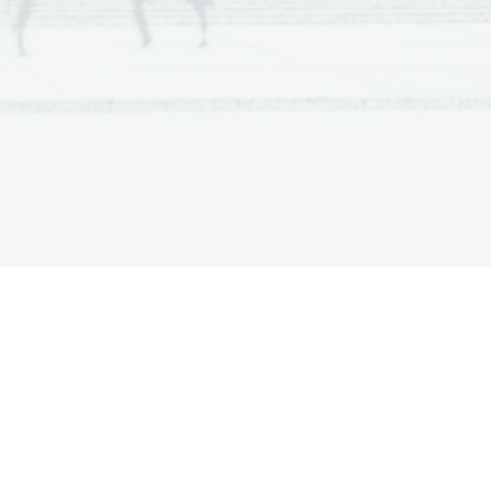
e Bosne (finančno, orožje,...)
lkana
 umre)

ki pohod proti Srbiji 
 ki pa se 