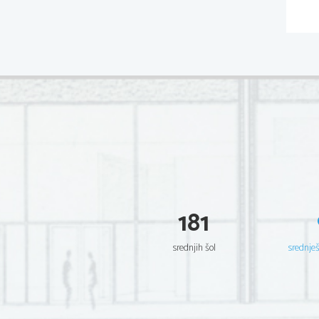
181
srednjih šol
srednje