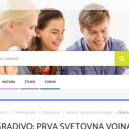
MATURA
ŠTUDIJ
FORUM
omov
Zbirka gradiv
Zgodovina
Referati, seminarske naloge
Prva s
GRADIVO:
PRVA SVETOVNA VOJNA