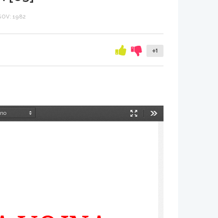
OV: 1982
+1
Način
Orodja
predstavitve