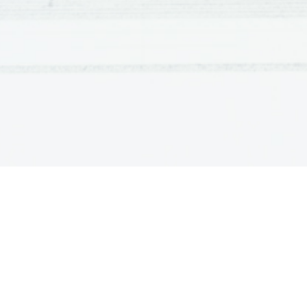
Princip izvede atentat, rani Friderika in tudi ženo

Črna roka = Ujedinjenje/smrt

o
organizacija, ki podpira pripadnike Mlad
o
vodja Dragotin Dimitrijević = Apis
o
glavni cilj je ustanovitev Velike Srbije
-
Črna roka & Mlada Bosna – obe želita izriniti A-O iz Ba
Principa zaradi mladosti zaprejo za 20 let (v zaporu

vsi predstavniki Črne roke so postreljeni

Srbsko politiko vodi Aleksander Karađorđević

A-O in Nemčija izkoristita napad kot povod za vojaš

sprevrže v svetovno vojno