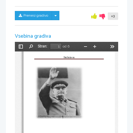
Skrij/prikaži meni
Prenesi gradivo
+3
Vsebina gradiva
Stran:
od 6
Preklopi
Najdi
Pomanjšaj
Povečaj
Orodja
stransko
Stalinizem
vrstico