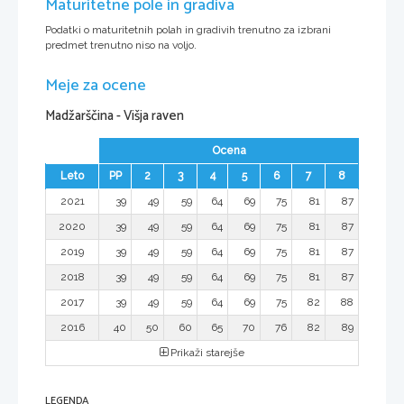
Maturitetne pole in gradiva
Podatki o maturitetnih polah in gradivih trenutno za izbrani
predmet trenutno niso na voljo.
Meje za ocene
Madžarščina - Višja raven
Ocena
Leto
PP
2
3
4
5
6
7
8
2021
39
49
59
64
69
75
81
87
2020
39
49
59
64
69
75
81
87
2019
39
49
59
64
69
75
81
87
2018
39
49
59
64
69
75
81
87
2017
39
49
59
64
69
75
82
88
2016
40
50
60
65
70
76
82
89
Prikaži starejše
LEGENDA