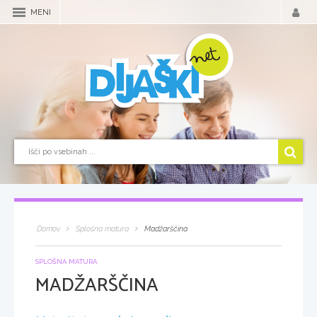
MENI
Domov
Splošna matura
Madžarščina
SPLOŠNA MATURA
MADŽARŠČINA