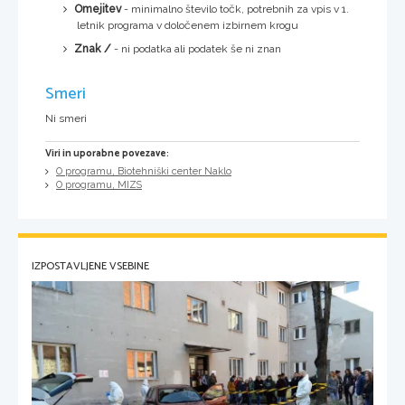
Omejitev
- minimalno število točk, potrebnih za vpis v 1.
letnik programa v določenem izbirnem krogu
Znak /
- ni podatka ali podatek še ni znan
Smeri
Ni smeri
Viri in uporabne povezave:
O programu, Biotehniški center Naklo
O programu, MIZS
IZPOSTAVLJENE VSEBINE