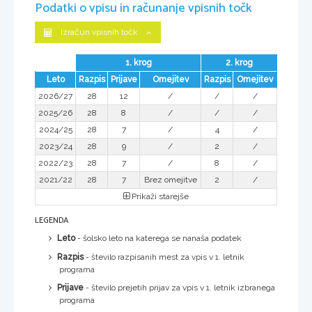
Podatki o vpisu in računanje vpisnih točk
Izračun vpisnih točk
1. krog
2. krog
Leto
Razpis
Prijave
Omejitev
Razpis
Omejitev
2026/27
28
12
/
/
/
2025/26
28
8
/
/
/
2024/25
28
7
/
4
/
2023/24
28
9
/
2
/
2022/23
28
7
/
8
/
2021/22
28
7
Brez omejitve
2
/
Prikaži starejše
LEGENDA
Leto
- šolsko leto na katerega se nanaša podatek
Razpis
- število razpisanih mest za vpis v 1. letnik
programa
Prijave
- število prejetih prijav za vpis v 1. letnik izbranega
programa