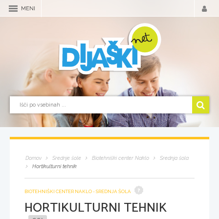
MENI
Domov
Srednje šole
Biotehniški center Naklo
Srednja šola
Hortikulturni tehnik
BIOTEHNIŠKI CENTER NAKLO - SREDNJA ŠOLA
HORTIKULTURNI TEHNIK