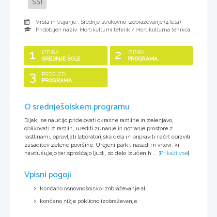
SSI
Vrsta in trajanje : Srednje strokovno izobraževanje (
4 leta
)
Pridobljen naziv:
Hortikulturni tehnik / Hortikulturna tehnica
1
2
IZBIRA
IZBIRA
SREDNJE ŠOLE
PROGRAMA
3
PREGLED
PROGRAMA
O srednješolskem programu
Dijaki se naučijo pridelovati okrasne rastline in zelenjavo,
oblikovati iz rastlin, urediti zunanje in notranje prostore z
rastlinami, opravljati laboratorijska dela in pripraviti načrt opraviti
zasaditev zelene površine. Urejeni parki, nasadi in vrtovi, ki
navdušujejo ter sproščajo ljudi, so delo izučenih ...
[
Prikaži vse
]
Vpisni pogoji
Končano osnovnošolsko izobraževanje ali
končano nižje poklicno izobraževanje.