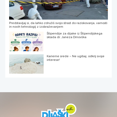
Predstavljaj si, da lahko združiš svojo strast do raziskovanja, varnosti
in novih tehnologij z izobraževanjem
Štipendije za dijake iz Štipendijskega
sklada dr. Janeza Drnovška
Karierne srede – Ne ugibaj, odkrij svoje
interese!