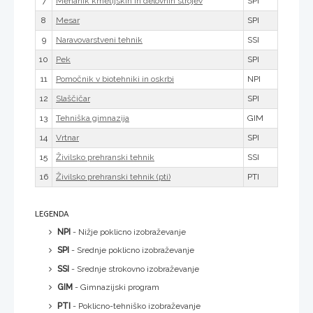
7
SPI
Mehanik kmetijskih in delovnih strojev
8
SPI
Mesar
9
SSI
Naravovarstveni tehnik
10
SPI
Pek
11
NPI
Pomočnik v biotehniki in oskrbi
12
SPI
Slaščičar
13
GIM
Tehniška gimnazija
14
SPI
Vrtnar
15
SSI
Živilsko prehranski tehnik
16
PTI
Živilsko prehranski tehnik (pti)
LEGENDA
NPI
- Nižje poklicno izobraževanje
SPI
- Srednje poklicno izobraževanje
SSI
- Srednje strokovno izobraževanje
GIM
- Gimnazijski program
PTI
- Poklicno-tehniško izobraževanje