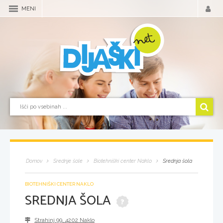
MENI
Domov
Srednje šole
Biotehniški center Naklo
Srednja šola
BIOTEHNIŠKI CENTER NAKLO
SREDNJA ŠOLA
Strahinj 99
,
4202
Naklo