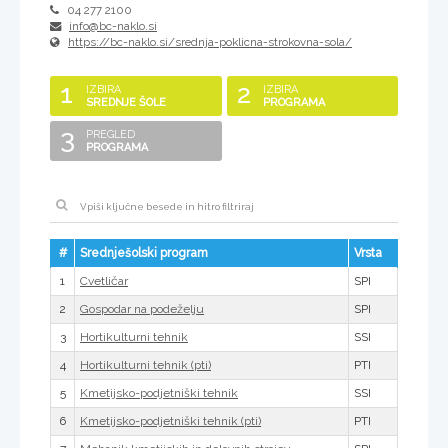
04 277 2100
info@bc-naklo.si
https://bc-naklo.si/srednja-poklicna-strokovna-sola/
1
2
IZBIRA
IZBIRA
SREDNJE ŠOLE
PROGRAMA
3
PREGLED
PROGRAMA
#
Srednješolski program
Vrsta
1
SPI
Cvetličar
2
SPI
Gospodar na podeželju
3
SSI
Hortikulturni tehnik
4
PTI
Hortikulturni tehnik (pti)
5
SSI
Kmetijsko-podjetniški tehnik
6
PTI
Kmetijsko-podjetniški tehnik (pti)