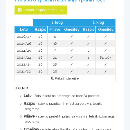
Podatki o vpisu in računanje vpisnih točk
Izračun vpisnih točk
1. krog
2. krog
Leto
Razpis
Prijave
Omejitev
Razpis
Omejitev
2026/27
26
32
/
/
/
2025/26
26
36
/
/
/
2024/25
26
/
/
0
/
2023/24
26
24
/
1
84 točk
2022/23
26
28
/
/
/
2021/22
26
26
/
/
/
Prikaži starejše
LEGENDA
Leto
- šolsko leto na katerega se nanaša podatek
Razpis
- število razpisanih mest za vpis v 1. letnik
programa
Prijave
- število prejetih prijav za vpis v 1. letnik izbranega
programa
Omejitev
- minimalno število točk, potrebnih za vpis v 1.