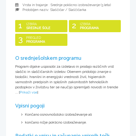
Vrsta in trajanje : Srednje poklicno izobraževanje (
3 leta
)
Pridobljen naziv:
Slaščičar / Slaščičarka
1
2
IZBIRA
IZBIRA
SREDNJE ŠOLE
PROGRAMA
3
PREGLED
PROGRAMA
O srednješolskem programu
Program dijake usposobi za izdelavo in prodajo različnih vrst
slaščic in slaščičarskih izdelov. Obenem pridobijo znanje o
biološki, hranilni in energijski vrednosti živil, higienskih
varnostnih predpisih in splošnih zakonitostih tehnoloških
postopkov v živilstvu ter se naučijo spremljati novosti in trende
...
[
Prikaži vse
]
Vpisni pogoji
Končano osnovnošolsko izobraževanje ali
končano nižje poklicno izobraževanje.