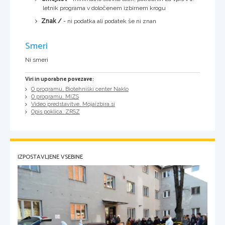
letnik programa v določenem izbirnem krogu
Znak /
- ni podatka ali podatek še ni znan
Smeri
Ni smeri
Viri in uporabne povezave:
O programu, Biotehniški center Naklo
O programu, MIZS
Video predstavitve, Mojaizbira.si
Opis poklica, ZRSZ
IZPOSTAVLJENE VSEBINE