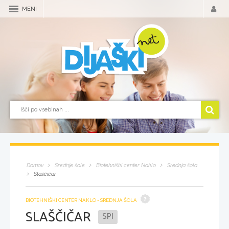
MENI
Domov
Srednje šole
Biotehniški center Naklo
Srednja šola
Slaščičar
BIOTEHNIŠKI CENTER NAKLO - SREDNJA ŠOLA
SLAŠČIČAR
SPI