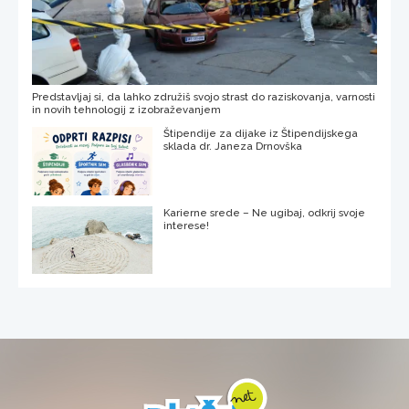
Predstavljaj si, da lahko združiš svojo strast do raziskovanja, varnosti
in novih tehnologij z izobraževanjem
Štipendije za dijake iz Štipendijskega
sklada dr. Janeza Drnovška
Karierne srede – Ne ugibaj, odkrij svoje
interese!