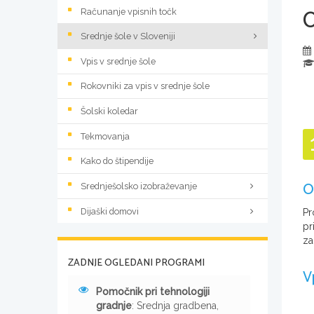
Računanje vpisnih točk
Srednje šole v Sloveniji
Vpis v srednje šole
Rokovniki za vpis v srednje šole
Šolski koledar
Tekmovanja
Kako do štipendije
O
Srednješolsko izobraževanje
Dijaški domovi
Pr
pr
za
ZADNJE OGLEDANI PROGRAMI
V
Pomočnik pri tehnologiji
gradnje
: Srednja gradbena,