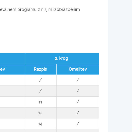
ževalnem programu z nižjim izobrazbenim
2. krog
tev
Razpis
Omejitev
/
/
/
/
11
/
12
/
14
/