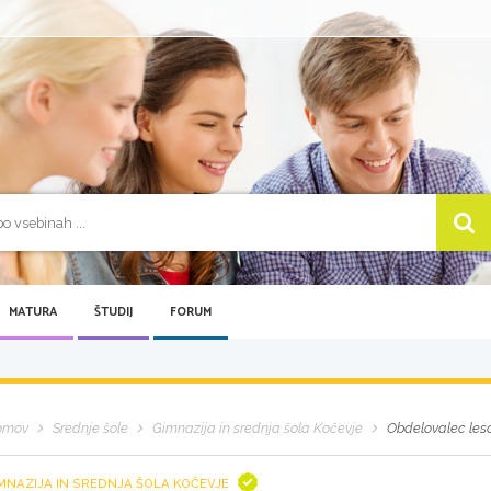
MATURA
ŠTUDIJ
FORUM
omov
Srednje šole
Gimnazija in srednja šola Kočevje
Obdelovalec les
MNAZIJA IN SREDNJA ŠOLA KOČEVJE