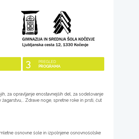
3
PREGLED
PROGRAMA
ih, za opravljanje enostavnejših del, za sodelovanje
 v žagarstvu,.. Zdrave noge, spretne roke in prsti, čut
emletne osnovne šole in izpolnjene osnovnošolske