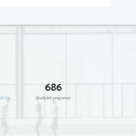
3
686
kih šol
študijskih programov