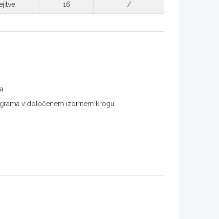
jitve
16
/
ma
 programa v določenem izbirnem krogu