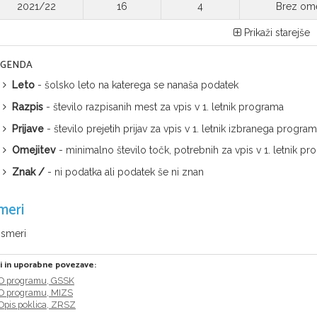
2021/22
16
4
Brez ome
Prikaži starejše
EGENDA
Leto
- šolsko leto na katerega se nanaša podatek
Razpis
- število razpisanih mest za vpis v 1. letnik programa
Prijave
- število prejetih prijav za vpis v 1. letnik izbranega progra
Omejitev
- minimalno število točk, potrebnih za vpis v 1. letnik
Znak /
- ni podatka ali podatek še ni znan
meri
 smeri
ri in uporabne povezave:
O programu, GSSK
O programu, MIZS
Opis poklica, ZRSZ