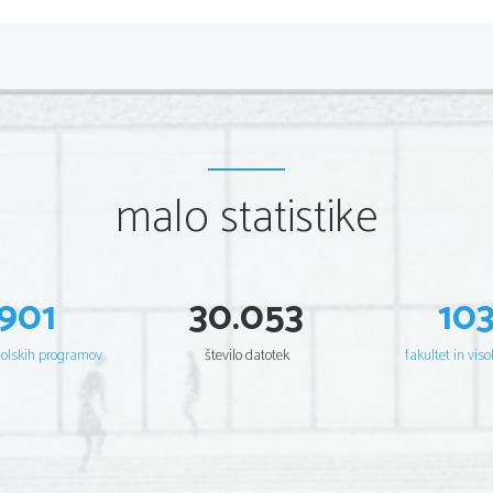
malo statistike
901
30.053
10
šolskih programov
število datotek
fakultet in viso