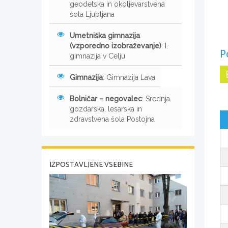
geodetska in okoljevarstvena
šola Ljubljana
Umetniška gimnazija
(vzporedno izobraževanje)
: I.
P
gimnazija v Celju
Gimnazija
: Gimnazija Lava
Bolničar – negovalec
: Srednja
gozdarska, lesarska in
zdravstvena šola Postojna
IZPOSTAVLJENE VSEBINE