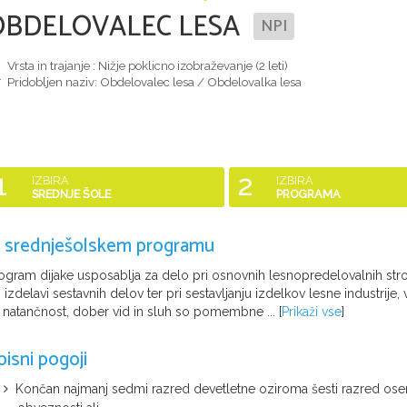
OBDELOVALEC LESA
NPI
Vrsta in trajanje : Nižje poklicno izobraževanje (
2 leti
)
Pridobljen naziv:
Obdelovalec lesa / Obdelovalka lesa
1
2
IZBIRA
IZBIRA
SREDNJE ŠOLE
PROGRAMA
 srednješolskem programu
ogram dijake usposablja za delo pri osnovnih lesnopredelovalnih stroj
i izdelavi sestavnih delov ter pri sestavljanju izdelkov lesne industrije,
 natančnost, dober vid in sluh so pomembne ...
[
Prikaži vse
]
pisni pogoji
Končan najmanj sedmi razred devetletne oziroma šesti razred os