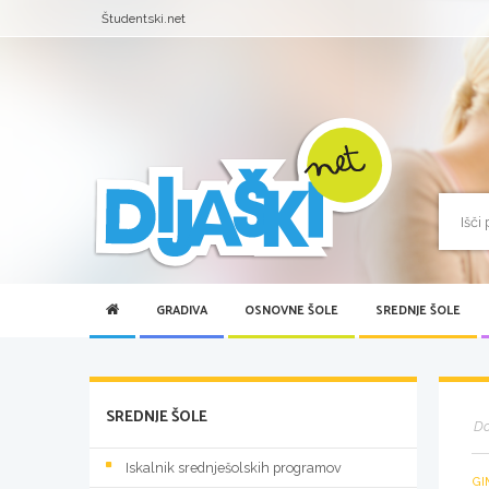
Študentski.net
GRADIVA
OSNOVNE ŠOLE
SREDNJE ŠOLE
SREDNJE ŠOLE
D
Iskalnik srednješolskih programov
GI