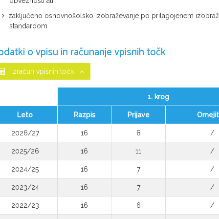
obveznosti ali
zaključeno osnovnošolsko izobraževanje po prilagojenem izobra
standardom.
odatki o vpisu in računanje vpisnih točk
Izračun vpisnih točk
1. krog
Leto
Razpis
Prijave
Omeji
2026/27
16
8
/
2025/26
16
11
/
2024/25
16
7
/
2023/24
16
7
/
2022/23
16
6
/