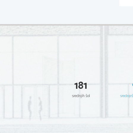
181
srednjih šol
srednje