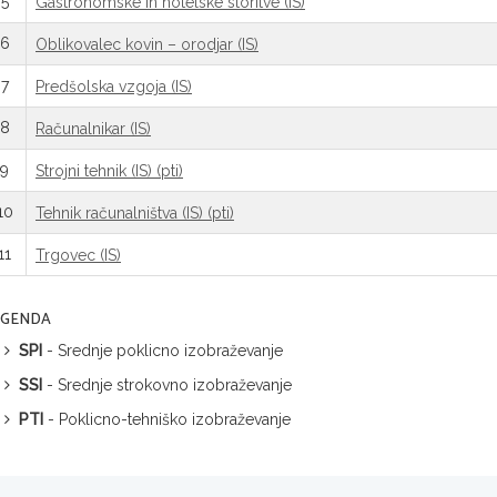
5
Gastronomske in hotelske storitve (IS)
6
Oblikovalec kovin – orodjar (IS)
7
Predšolska vzgoja (IS)
8
Računalnikar (IS)
9
Strojni tehnik (IS) (pti)
10
Tehnik računalništva (IS) (pti)
11
Trgovec (IS)
EGENDA
SPI
- Srednje poklicno izobraževanje
SSI
- Srednje strokovno izobraževanje
PTI
- Poklicno-tehniško izobraževanje