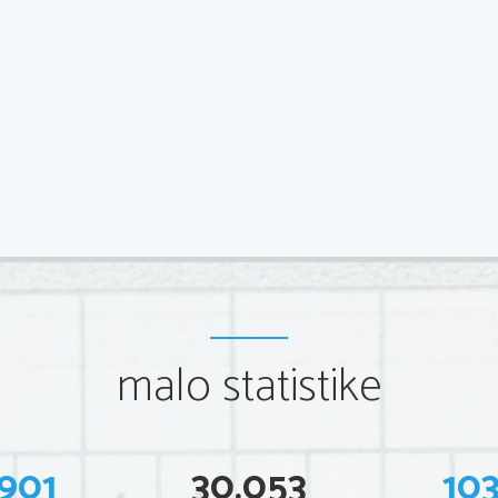
malo statistike
901
30.053
10