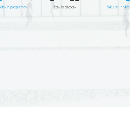
šolskih programov
število datotek
fakultet in viso