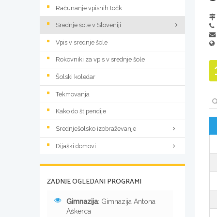
Računanje vpisnih točk
Srednje šole v Sloveniji
Vpis v srednje šole
Rokovniki za vpis v srednje šole
Šolski koledar
Tekmovanja
Kako do štipendije
Srednješolsko izobraževanje
Dijaški domovi
ZADNJE OGLEDANI PROGRAMI
Gimnazija
: Gimnazija Antona
Aškerca