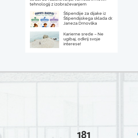
tehnologij z izobraževanjem
Štipendije za dijake iz
Štipendijskega sklada dr.
Janeza Drnovška
Karierne srede – Ne
ugibaj, odkrij svoje
interese!
181