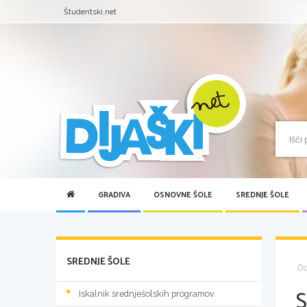
Študentski.net
GRADIVA
OSNOVNE ŠOLE
SREDNJE ŠOLE
SREDNJE ŠOLE
D
Iskalnik srednješolskih programov