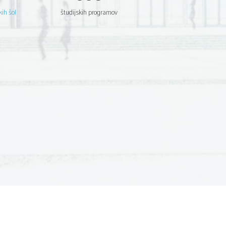
kih šol
študijskih programov