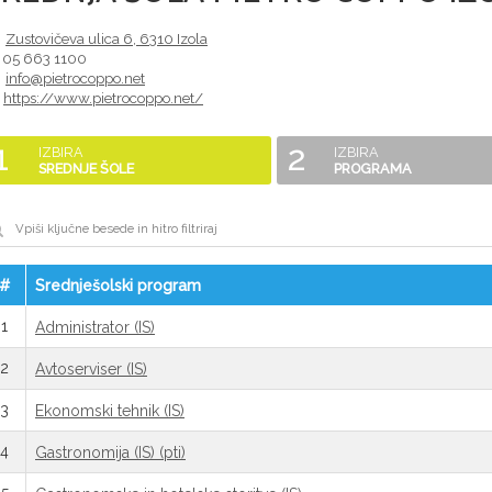
Zustovičeva ulica 6
,
6310
Izola
05 663 1100
info@pietrocoppo.net
https://www.pietrocoppo.net/
1
2
IZBIRA
IZBIRA
SREDNJE ŠOLE
PROGRAMA
#
Srednješolski program
1
Administrator (IS)
2
Avtoserviser (IS)
3
Ekonomski tehnik (IS)
4
Gastronomija (IS) (pti)