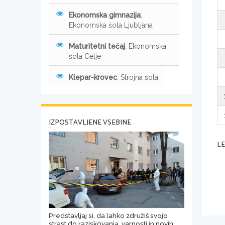
Ekonomska gimnazija
:
Ekonomska šola Ljubljana
Maturitetni tečaj
: Ekonomska
šola Celje
Klepar-krovec
: Strojna šola
IZPOSTAVLJENE VSEBINE
L
Predstavljaj si, da lahko združiš svojo
strast do raziskovanja, varnosti in novih