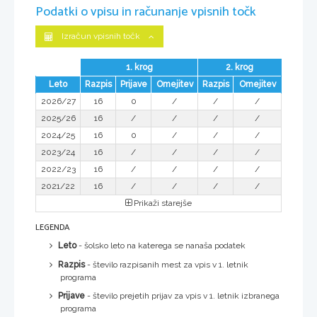
Podatki o vpisu in računanje vpisnih točk
Izračun vpisnih točk
1. krog
2. krog
Leto
Razpis
Prijave
Omejitev
Razpis
Omejitev
2026/27
16
0
/
/
/
2025/26
16
/
/
/
/
2024/25
16
0
/
/
/
2023/24
16
/
/
/
/
2022/23
16
/
/
/
/
2021/22
16
/
/
/
/
Prikaži starejše
LEGENDA
Leto
- šolsko leto na katerega se nanaša podatek
Razpis
- število razpisanih mest za vpis v 1. letnik
programa
Prijave
- število prejetih prijav za vpis v 1. letnik izbranega
programa