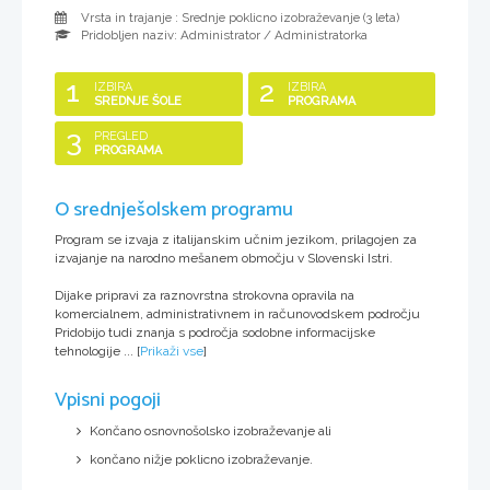
Vrsta in trajanje : Srednje poklicno izobraževanje (
3 leta
)
Pridobljen naziv:
Administrator / Administratorka
1
2
IZBIRA
IZBIRA
SREDNJE ŠOLE
PROGRAMA
3
PREGLED
PROGRAMA
O srednješolskem programu
Program se izvaja z italijanskim učnim jezikom, prilagojen za
izvajanje na narodno mešanem območju v Slovenski Istri.
Dijake pripravi za raznovrstna strokovna opravila na
komercialnem, administrativnem in računovodskem področju
Pridobijo tudi znanja s področja sodobne informacijske
tehnologije ...
[
Prikaži vse
]
Vpisni pogoji
Končano osnovnošolsko izobraževanje ali
končano nižje poklicno izobraževanje.