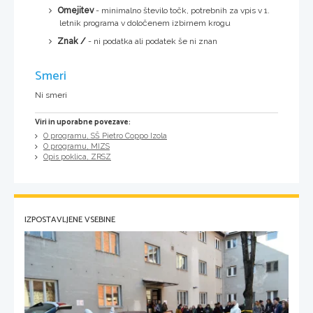
Omejitev
- minimalno število točk, potrebnih za vpis v 1.
letnik programa v določenem izbirnem krogu
Znak /
- ni podatka ali podatek še ni znan
Smeri
Ni smeri
Viri in uporabne povezave:
O programu, SŠ Pietro Coppo Izola
O programu, MIZS
Opis poklica, ZRSZ
IZPOSTAVLJENE VSEBINE