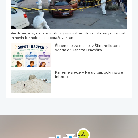
Predstavljaj si, da lahko združiš svojo strast do raziskovanja, varnosti
in novih tehnologij z izobraževanjem
Štipendije za dijake iz Štipendijskega
sklada dr. Janeza Drnovška
Karierne srede – Ne ugibaj, odkrij svoje
interese!