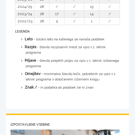
2024/25
28
/
/
15
/
2023/24
28
17
/
14
/
2022/23
28
5
/
1
/
LEGENDA
Leto
- šolsko leto na katerega se nanaša podatek
Razpis
- število razpisanih mest za vpis v 1. letnik
programa
Prijave
- število prejetih prijav za vpis v 1. letnik izbranega
programa
Omejitev
- minimalno število točk, potrebnih za vpis v 1.
letnik programa v določenem izbirnem krogu
Znak /
- ni podatka ali podatek še ni znan
IZPOSTAVLJENE VSEBINE