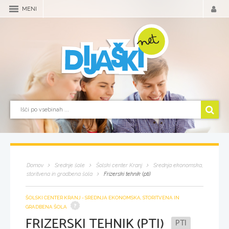
MENI
Domov
Srednje šole
Šolski center Kranj
Srednja ekonomska,
storitvena in gradbena šola
Frizerski tehnik (pti)
ŠOLSKI CENTER KRANJ - SREDNJA EKONOMSKA, STORITVENA IN
GRADBENA ŠOLA
FRIZERSKI TEHNIK (PTI)
PTI