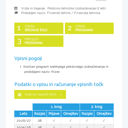
Vrsta in trajanje : Poklicno-tehniško izobraževanje (
2 leti
)
Pridobljen naziv:
Frizerski tehnik / Frizerska tehnica
1
2
IZBIRA
IZBIRA
SREDNJE ŠOLE
PROGRAMA
3
PREGLED
PROGRAMA
Vpisni pogoji
Končan program srednjega poklicnega izobraževanja in
pridobljeni naziv: frizer.
Podatki o vpisu in računanje vpisnih točk
Izračun vpisnih točk
1. krog
2. krog
Leto
Razpis
Prijave
Omejitev
Razpis
Omejitev
2026/27
28
/
/
/
/
2025/26
28
/
/
/
/