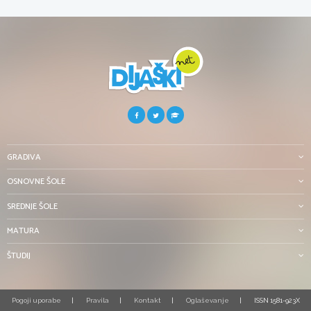
GRADIVA
OSNOVNE ŠOLE
SREDNJE ŠOLE
MATURA
ŠTUDIJ
Pogoji uporabe
Pravila
Kontakt
Oglaševanje
ISSN 1581-923X