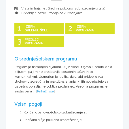
Vrsta in trajanje : Srednje poklicno izobraževanje (
3 leta
)
Pridobljen naziv:
Prodajalec / Prodajalka
1
2
IZBIRA
IZBIRA
SREDNJE ŠOLE
PROGRAMA
3
PREGLED
PROGRAMA
O srednješolskem programu
Program je namenjen dijakom, ki jih veseli trgovski poklic, delo
z ljudmi pa jim ne predstavlja posebnih težav in so
komunikativni. Usmerjen je k cilju, da dijaki pridobijo vsa
strokovnoteoretična in praktična znanja, ki jih potrebujejo za
uspešno opravljanje poklica prodajalec. Vsebina programa je
zastavljena ...
[
Prikaži vse
]
Vpisni pogoji
Končano osnovnošolsko izobraževanje ali
končano nižje poklicno izobraževanje.