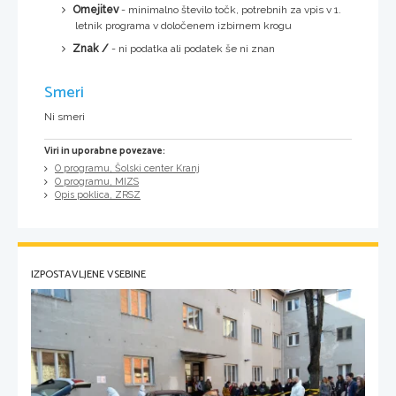
Omejitev
- minimalno število točk, potrebnih za vpis v 1.
letnik programa v določenem izbirnem krogu
Znak /
- ni podatka ali podatek še ni znan
Smeri
Ni smeri
Viri in uporabne povezave:
O programu, Šolski center Kranj
O programu, MIZS
Opis poklica, ZRSZ
IZPOSTAVLJENE VSEBINE