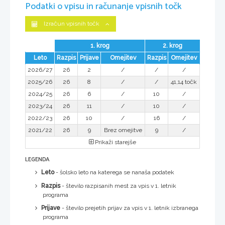
Podatki o vpisu in računanje vpisnih točk
Izračun vpisnih točk
1. krog
2. krog
Leto
Razpis
Prijave
Omejitev
Razpis
Omejitev
2026/27
26
2
/
/
/
2025/26
26
8
/
/
41,14 točk
2024/25
26
6
/
10
/
2023/24
26
11
/
10
/
2022/23
26
10
/
16
/
2021/22
26
9
Brez omejitve
9
/
Prikaži starejše
LEGENDA
Leto
- šolsko leto na katerega se nanaša podatek
Razpis
- število razpisanih mest za vpis v 1. letnik
programa
Prijave
- število prejetih prijav za vpis v 1. letnik izbranega
programa