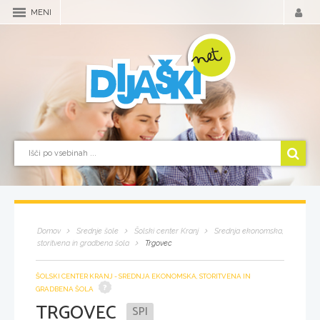
MENI
Domov
Srednje šole
Šolski center Kranj
Srednja ekonomska,
storitvena in gradbena šola
Trgovec
ŠOLSKI CENTER KRANJ - SREDNJA EKONOMSKA, STORITVENA IN
GRADBENA ŠOLA
TRGOVEC
SPI