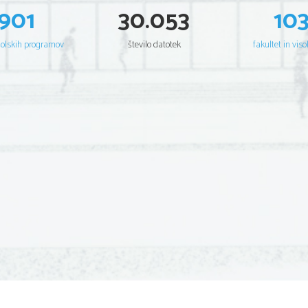
901
30.053
10
šolskih programov
število datotek
fakultet in viso