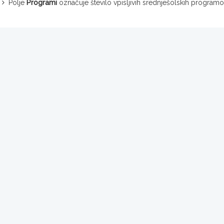
Polje
Programi
označuje število vpisljivih srednješolskih programo