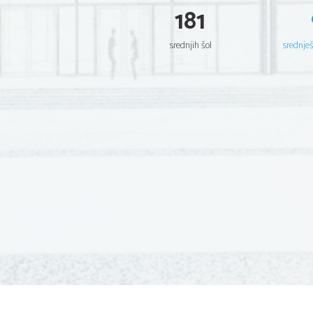
181
srednjih šol
srednje