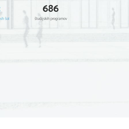
3
686
kih šol
študijskih programov