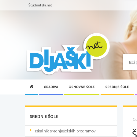
Študentski.net
GRADIVA
OSNOVNE ŠOLE
SREDNJE ŠOLE
SREDNJE ŠOLE
D
Iskalnik srednješolskih programov