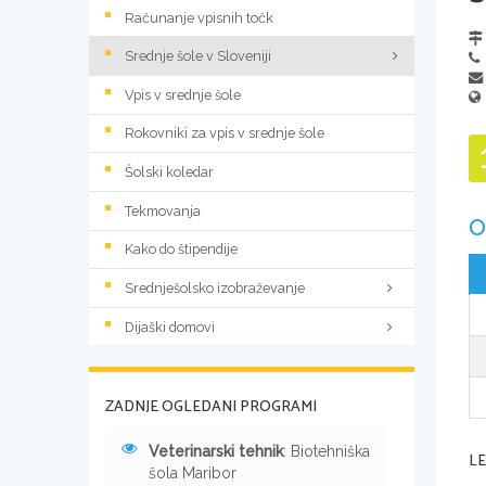
Računanje vpisnih točk
Srednje šole v Sloveniji
Vpis v srednje šole
Rokovniki za vpis v srednje šole
Šolski koledar
Tekmovanja
O
Kako do štipendije
Srednješolsko izobraževanje
Dijaški domovi
ZADNJE OGLEDANI PROGRAMI
Veterinarski tehnik
: Biotehniška
L
šola Maribor