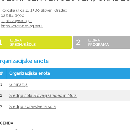
Koroška ulica 11
,
2380
Slovenj Gradec
02 884 6500
tajnistvo@sc-sg.si
https://www.sc-sg.net/
1
2
IZBIRA
IZBIRA
SREDNJE ŠOLE
PROGRAMA
rganizacijske enote
#
Organizacijska enota
1
Gimnazija
2
Srednja šola Slovenj Gradec in Muta
3
Srednja zdravstvena šola
EGENDA