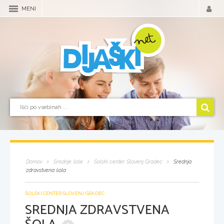
MENI
Domov
Srednje šole
Šolski center Slovenj Gradec
Srednja
zdravstvena šola
ŠOLSKI CENTER SLOVENJ GRADEC
SREDNJA ZDRAVSTVENA