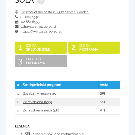
ŠOLA
Gosposvetska cesta 2
,
2380
Slovenj Gradec
02 884 6540
02 884 6555
zdravstvena@sc-sg.si
https://www.szs.sc-sg.si/
1
2
IZBIRA
IZBIRA
SREDNJE ŠOLE
PROGRAMA
3
PREGLED
PROGRAMA
#
Srednješolski program
Vrsta
1
SPI
Bolničar – negovalec
2
SSI
Zdravstvena nega
3
PTI
Zdravstvena nega (pti)
LEGENDA
SPI
- Srednje poklicno izobraževanje