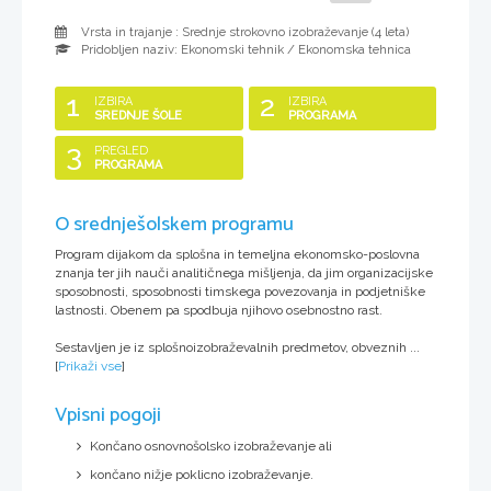
Vrsta in trajanje : Srednje strokovno izobraževanje (
4 leta
)
Pridobljen naziv:
Ekonomski tehnik / Ekonomska tehnica
1
2
IZBIRA
IZBIRA
SREDNJE ŠOLE
PROGRAMA
3
PREGLED
PROGRAMA
O srednješolskem programu
Program dijakom da splošna in temeljna ekonomsko-poslovna
znanja ter jih nauči analitičnega mišljenja, da jim organizacijske
sposobnosti, sposobnosti timskega povezovanja in podjetniške
lastnosti. Obenem pa spodbuja njihovo osebnostno rast.
Sestavljen je iz splošnoizobraževalnih predmetov, obveznih ...
[
Prikaži vse
]
Vpisni pogoji
Končano osnovnošolsko izobraževanje ali
končano nižje poklicno izobraževanje.