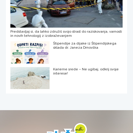
Predstavljaj si, da lahko združiš svojo strast do raziskovanja, varnosti
in novih tehnologij z izobraževanjem
Štipendije za dijake iz Štipendijskega
sklada dr. Janeza Drnovška
Karierne srede – Ne ugibaj, odkrij svoje
interese!