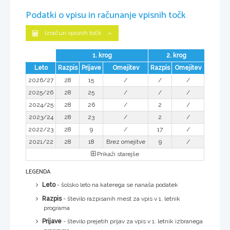
Podatki o vpisu in računanje vpisnih točk
Izračun vpisnih točk
1. krog
2. krog
Leto
Razpis
Prijave
Omejitev
Razpis
Omejitev
2026/27
28
15
/
/
/
2025/26
28
25
/
/
/
2024/25
28
26
/
2
/
2023/24
28
23
/
2
/
2022/23
28
9
/
17
/
2021/22
28
18
Brez omejitve
9
/
Prikaži starejše
LEGENDA
Leto
- šolsko leto na katerega se nanaša podatek
Razpis
- število razpisanih mest za vpis v 1. letnik
programa
Prijave
- število prejetih prijav za vpis v 1. letnik izbranega