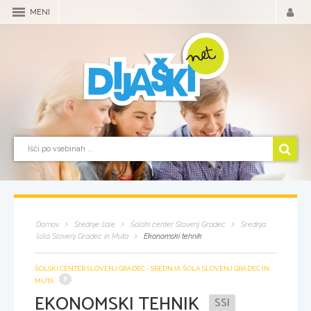
MENI
Domov
Srednje šole
Šolski center Slovenj Gradec
Srednja
šola Slovenj Gradec in Muta
Ekonomski tehnik
ŠOLSKI CENTER SLOVENJ GRADEC - SREDNJA ŠOLA SLOVENJ GRADEC IN
MUTA
EKONOMSKI TEHNIK
SSI