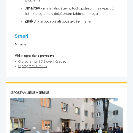
programa
Omejitev
- minimalno število točk, potrebnih za vpis v 1.
letnik programa v določenem izbirnem krogu
Znak /
- ni podatka ali podatek še ni znan
Smeri
Ni smeri
Viri in uporabne povezave:
O programu, ŠC Slovenj Gradec
O programu, MIZS
IZPOSTAVLJENE VSEBINE