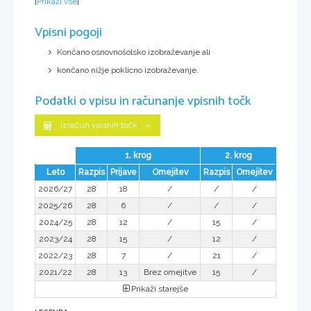
[
Prikaži vse
]
Vpisni pogoji
Končano osnovnošolsko izobraževanje ali
končano nižje poklicno izobraževanje.
Podatki o vpisu in računanje vpisnih točk
Izračun vpisnih točk
1. krog
2. krog
Leto
Razpis
Prijave
Omejitev
Razpis
Omejitev
2026/27
28
18
/
/
/
2025/26
28
6
/
/
/
2024/25
28
12
/
15
/
2023/24
28
15
/
12
/
2022/23
28
7
/
21
/
2021/22
28
13
Brez omejitve
15
/
Prikaži starejše