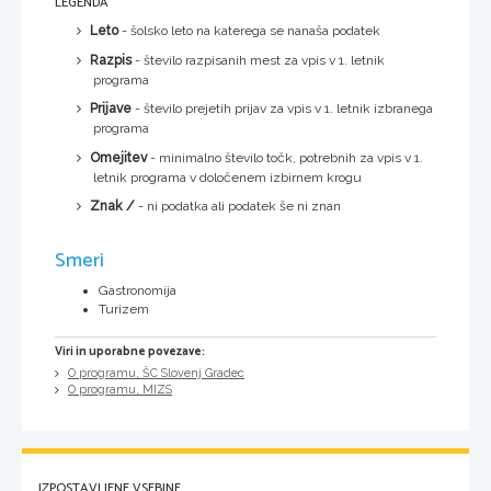
LEGENDA
Leto
- šolsko leto na katerega se nanaša podatek
Razpis
- število razpisanih mest za vpis v 1. letnik
programa
Prijave
- število prejetih prijav za vpis v 1. letnik izbranega
programa
Omejitev
- minimalno število točk, potrebnih za vpis v 1.
letnik programa v določenem izbirnem krogu
Znak /
- ni podatka ali podatek še ni znan
Smeri
Gastronomija
Turizem
Viri in uporabne povezave:
O programu, ŠC Slovenj Gradec
O programu, MIZS
IZPOSTAVLJENE VSEBINE