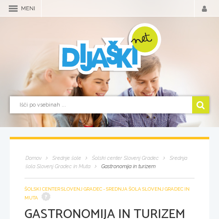
MENI
Domov
Srednje šole
Šolski center Slovenj Gradec
Srednja
šola Slovenj Gradec in Muta
Gastronomija in turizem
ŠOLSKI CENTER SLOVENJ GRADEC - SREDNJA ŠOLA SLOVENJ GRADEC IN
MUTA
GASTRONOMIJA IN TURIZEM