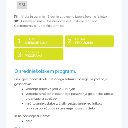
SSI
Vrsta in trajanje : Srednje strokovno izobraževanje (
4 leta
)
Pridobljen naziv:
Gastronomsko-turistični tehnik /
Gastronomsko-turistična tehnica
1
2
IZBIRA
IZBIRA
SREDNJE ŠOLE
PROGRAMA
3
PREGLED
PROGRAMA
O srednješolskem programu
Delo gastronomsko-turističnega tehnika posega na področje
gostinstva:
vodenje priprave jedi v kuhinjah,
vodenje strežbe in celotnega poslovanja gostinske enote,
organizacija strežbe,
načrtovanje oskrbe z živili, sestavljanje jedilnikov,
priprava obračunov in uvajanje novosti v delo
in na področje turizma:
delo ...