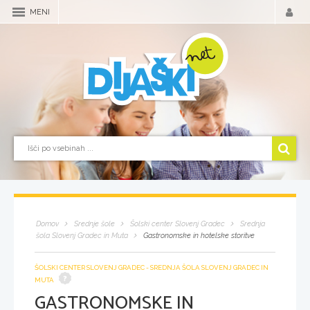
MENI
Domov
Srednje šole
Šolski center Slovenj Gradec
Srednja
šola Slovenj Gradec in Muta
Gastronomske in hotelske storitve
ŠOLSKI CENTER SLOVENJ GRADEC - SREDNJA ŠOLA SLOVENJ GRADEC IN
MUTA
GASTRONOMSKE IN