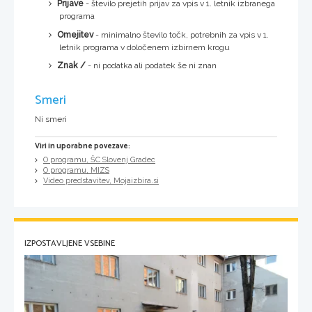
Prijave
- število prejetih prijav za vpis v 1. letnik izbranega
programa
Omejitev
- minimalno število točk, potrebnih za vpis v 1.
letnik programa v določenem izbirnem krogu
Znak /
- ni podatka ali podatek še ni znan
Smeri
Ni smeri
Viri in uporabne povezave:
O programu, ŠC Slovenj Gradec
O programu, MIZS
Video predstavitev, Mojaizbira.si
IZPOSTAVLJENE VSEBINE