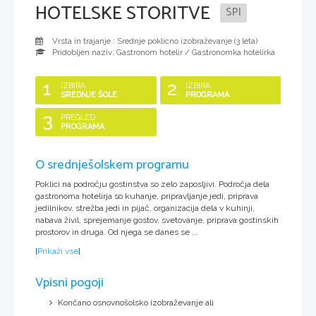
HOTELSKE STORITVE
SPI
Vrsta in trajanje : Srednje poklicno izobraževanje (
3 leta
)
Pridobljen naziv:
Gastronom hotelir / Gastronomka hotelirka
1
2
IZBIRA
IZBIRA
SREDNJE ŠOLE
PROGRAMA
3
PREGLED
PROGRAMA
O srednješolskem programu
Poklici na področju gostinstva so zelo zaposljivi. Področja dela
gastronoma hotelirja so kuhanje, pripravljanje jedi, priprava
jedilnikov, strežba jedi in pijač, organizacija dela v kuhinji,
nabava živil, sprejemanje gostov, svetovanje, priprava gostinskih
prostorov in druga. Od njega se danes se ...
[
Prikaži vse
]
Vpisni pogoji
Končano osnovnošolsko izobraževanje ali