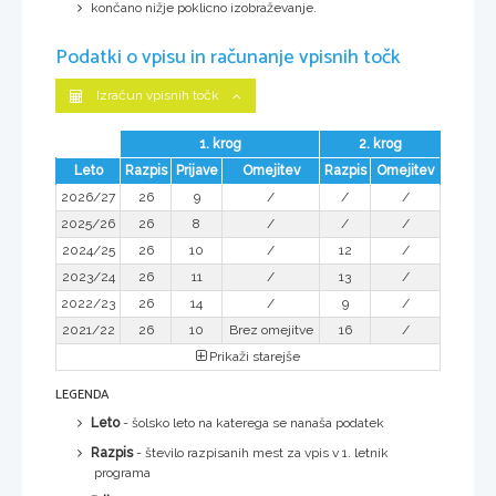
končano nižje poklicno izobraževanje.
Podatki o vpisu in računanje vpisnih točk
Izračun vpisnih točk
1. krog
2. krog
Leto
Razpis
Prijave
Omejitev
Razpis
Omejitev
2026/27
26
9
/
/
/
2025/26
26
8
/
/
/
2024/25
26
10
/
12
/
2023/24
26
11
/
13
/
2022/23
26
14
/
9
/
2021/22
26
10
Brez omejitve
16
/
Prikaži starejše
LEGENDA
Leto
- šolsko leto na katerega se nanaša podatek
Razpis
- število razpisanih mest za vpis v 1. letnik
programa