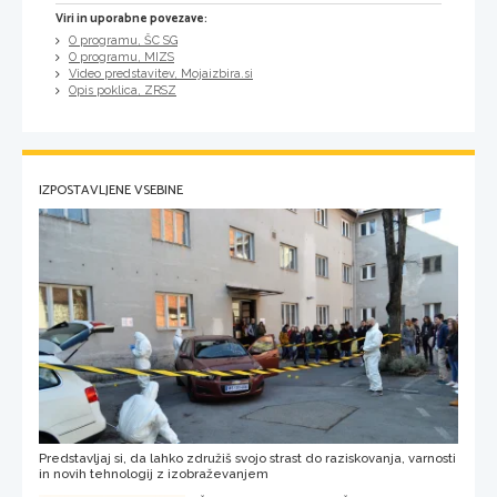
Viri in uporabne povezave:
O programu, ŠC SG
O programu, MIZS
Video predstavitev, Mojaizbira.si
Opis poklica, ZRSZ
IZPOSTAVLJENE VSEBINE
Predstavljaj si, da lahko združiš svojo strast do raziskovanja, varnosti
in novih tehnologij z izobraževanjem