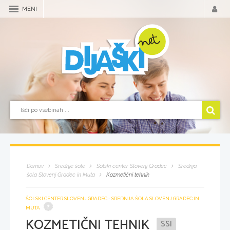
MENI
Domov
Srednje šole
Šolski center Slovenj Gradec
Srednja
šola Slovenj Gradec in Muta
Kozmetični tehnik
ŠOLSKI CENTER SLOVENJ GRADEC - SREDNJA ŠOLA SLOVENJ GRADEC IN
MUTA
KOZMETIČNI TEHNIK
SSI