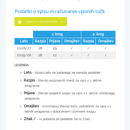
Podatki o vpisu in računanje vpisnih točk
Izračun vpisnih točk
1. krog
2. krog
Leto
Razpis
Prijave
Omejitev
Razpis
Omejitev
2026/27
28
29
/
/
/
2025/26
28
22
/
/
/
LEGENDA
Leto
- šolsko leto na katerega se nanaša podatek
Razpis
- število razpisanih mest za vpis v 1. letnik
programa
Prijave
- število prejetih prijav za vpis v 1. letnik izbranega
programa
Omejitev
- minimalno število točk, potrebnih za vpis v 1.
letnik programa v določenem izbirnem krogu
Znak /
- ni podatka ali podatek še ni znan