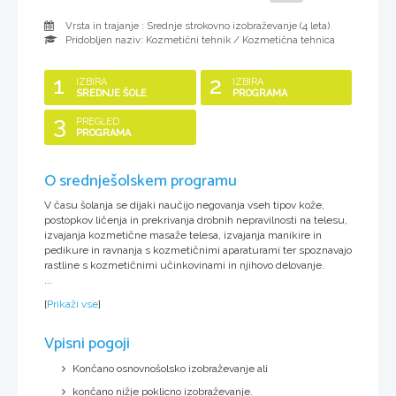
Vrsta in trajanje : Srednje strokovno izobraževanje (
4 leta
)
Pridobljen naziv:
Kozmetični tehnik / Kozmetična tehnica
1
2
IZBIRA
IZBIRA
SREDNJE ŠOLE
PROGRAMA
3
PREGLED
PROGRAMA
O srednješolskem programu
V času šolanja se dijaki naučijo negovanja vseh tipov kože,
postopkov ličenja in prekrivanja drobnih nepravilnosti na telesu,
izvajanja kozmetične masaže telesa, izvajanja manikire in
pedikure in ravnanja s kozmetičnimi aparaturami ter spoznavajo
rastline s kozmetičnimi učinkovinami in njihovo delovanje.
...
[
Prikaži vse
]
Vpisni pogoji
Končano osnovnošolsko izobraževanje ali
končano nižje poklicno izobraževanje.