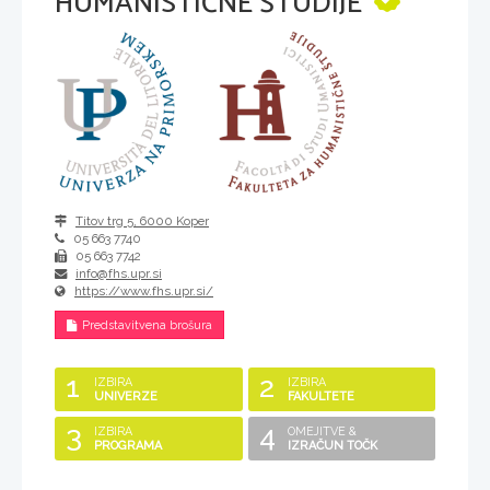
HUMANISTIČNE ŠTUDIJE
Titov trg 5
,
6000
Koper
05 663 7740
05 663 7742
info@fhs.upr.si
https://www.fhs.upr.si/
Predstavitvena brošura
1
2
IZBIRA
IZBIRA
UNIVERZE
FAKULTETE
3
4
IZBIRA
OMEJITVE &
PROGRAMA
IZRAČUN TOČK