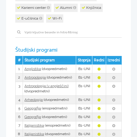
Karierni center
Alumni
Knjižnica
E-učilnica
Wi-Fi
Študijski programi
#
Študijski program
Stopnja
Redni
Izredni
1
(dvopredmetni)
B1-UNI
Anglistika
2
(dvopredmetni)
B1-UNI
Antropologija
3
B1-UNI
Antropologija (v angleščini)
(dvopredmetni)
4
(dvopredmetni)
B1-UNI
Arheologija
5
(enopredmetni)
B1-UNI
Geografija
6
(dvopredmetni)
B1-UNI
Geografija
7
(enopredmetni)
B1-UNI
Italijanistika
8
(dvopredmetni)
B1-UNI
Italijanistika