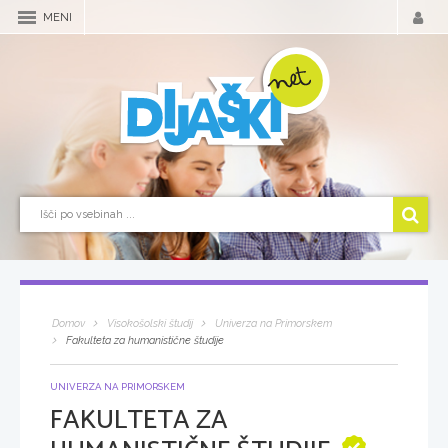
MENI
Domov
Visokošolski študij
Univerza na Primorskem
Fakulteta za humanistične študije
UNIVERZA NA PRIMORSKEM
FAKULTETA ZA