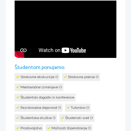
Študentom ponujamo:
Strokovne ekskurzije
Strokovna praksa
Mednarodne izmenjave
Študentski dogodki in konference
Raziskovalna dejavnost
Tutorstvo
Študentska društva
Študenski svet
Prostovoljstvo
Možnosti štipendiranja