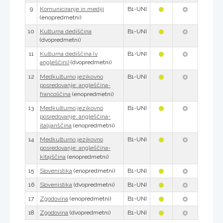
9
B1-UNI
Komuniciranje in mediji
(enopredmetni)
10
B1-UNI
Kulturna dediščina
(dvopredmetni)
11
B1-UNI
Kulturna dediščina (v
(dvopredmetni)
angleščini)
12
B1-UNI
Medkulturno jezikovno
posredovanje: angleščina-
(enopredmetni)
francoščina
13
B1-UNI
Medkulturno jezikovno
posredovanje: angleščina-
(enopredmetni)
italijanščina
14
B1-UNI
Medkulturno jezikovno
posredovanje: angleščina-
(enopredmetni)
kitajščina
15
(enopredmetni)
B1-UNI
Slovenistika
16
(dvopredmetni)
B1-UNI
Slovenistika
17
(enopredmetni)
B1-UNI
Zgodovina
18
(dvopredmetni)
B1-UNI
Zgodovina