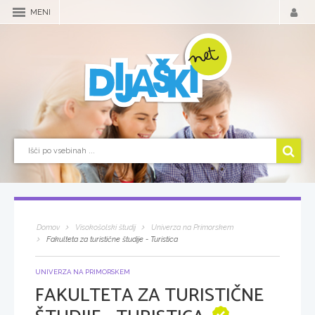
MENI
Domov
Visokošolski študij
Univerza na Primorskem
Fakulteta za turistične študije - Turistica
UNIVERZA NA PRIMORSKEM
FAKULTETA ZA TURISTIČNE