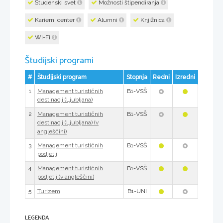
Študenski svet
Možnosti štipendiranja
Karierni center
Alumni
Knjižnica
Wi-Fi
Študijski programi
#
Študijski program
Stopnja
Redni
Izredni
1
B1-VSŠ
Management turističnih
destinacij (Ljubljana)
2
B1-VSŠ
Management turističnih
destinacij (Ljubljana) (v
angleščini)
3
B1-VSŠ
Management turističnih
podjetij
4
B1-VSŠ
Management turističnih
podjetij (v angleščini)
5
B1-UNI
Turizem
LEGENDA