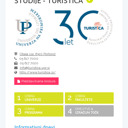
ŠTUDIJE - TURISTICA
Obala 11a
,
6320
Portorož
05 617 7000
05 617 7020
info@turistica.upr.si
http://www.turistica.si/
Predstavitvena brošura
1
2
IZBIRA
IZBIRA
UNIVERZE
FAKULTETE
3
4
IZBIRA
OMEJITVE &
PROGRAMA
IZRAČUN TOČK
Informativni dnevi