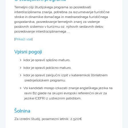
Temeljni cilji študijskega programa so posredovati
interdisciplinarna znanja, potrebna za razumevanje turistične
stroke in dinamike domačega in mednarodnega turističnega
gospodarstva, posredovanje temeljnih znanj za vodenje
poslovnih sistemov v turizmu oz. njihovih sestavnih delov,
posredovanje interdisciplinarnega ...
[
Prikaži vse
]
Vpisni pogoji
kdor je opravil splošno maturo,
kdor je opravil poklicno maturo,
kdor je opravil zaključni izpit v kateremkoli štiriletnem
srednješolskem programu.
Vsi kandidati morajo izkazati znanje angleškega jezika na
ravni B2 glede na skupni evropski referenčni okvir za
jezike (CEFR) z ustreznim potrdilom.
Šolnina
Za izredni študij, posamezni letnik: 2.520€