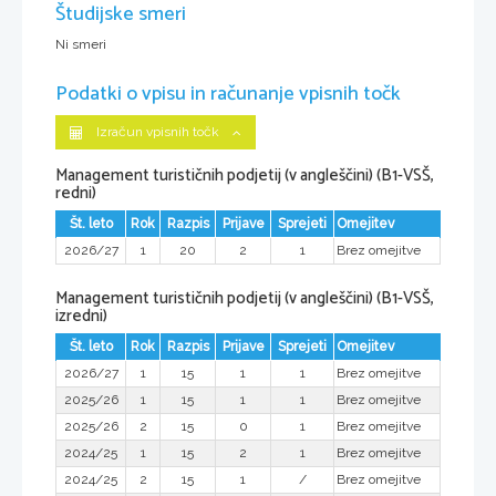
Študijske smeri
Ni smeri
Podatki o vpisu in računanje vpisnih točk
Izračun vpisnih točk
Management turističnih podjetij (v angleščini) (B1-VSŠ,
redni)
Št. leto
Rok
Razpis
Prijave
Sprejeti
Omejitev
2026/27
1
20
2
1
Brez omejitve
Management turističnih podjetij (v angleščini) (B1-VSŠ,
izredni)
Št. leto
Rok
Razpis
Prijave
Sprejeti
Omejitev
2026/27
1
15
1
1
Brez omejitve
2025/26
1
15
1
1
Brez omejitve
2025/26
2
15
0
1
Brez omejitve
2024/25
1
15
2
1
Brez omejitve
2024/25
2
15
1
/
Brez omejitve