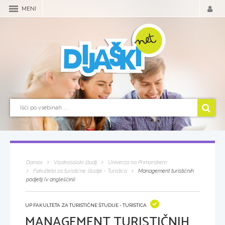
MENI
Domov
Visokošolski študij
Univerza na Primorskem
Fakulteta za turistične študije - Turistica
Management turističnih
podjetij (v angleščini)
UP FAKULTETA ZA TURISTIČNE ŠTUDIJE - TURISTICA
MANAGEMENT TURISTIČNIH