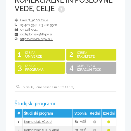
KOMERCIALNE IN POSLOVNE
VEDE, CELJE
Lava 7
,
3000
Celje
03 428 5544, 03 428 5546
03 428 5541
dodiplomski@fkpv.si
https://www.fkpv.si/
1
2
IZBIRA
IZBIRA
UNIVERZE
FAKULTETE
3
4
IZBIRA
OMEJITVE &
PROGRAMA
IZRAČUN TOČK
Študijski programi
#
Študijski program
Stopnja
Redni
Izredni
1
B1-VSŠ
Komerciala (Celje)
2
B1-VSŠ
Komerciala (Ljubljana)