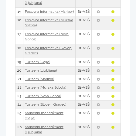
(Ljubljana)
15
B1-VSŠ
Poslovna informatika (Maribor)
16
B1-VSŠ
Poslovna informatika (Murska
Sobota)
17
B1-VSŠ
Poslovna informatika (Nova
Gorica)
18
B1-VSŠ
Poslovna informatika (Slovenj
Gradec)
19
B1-VSŠ
Turizem (Celje)
20
B1-VSŠ
Turizem (Ljubljana)
21
B1-VSŠ
Turizem (Maribor)
22
B1-VSŠ
Turizem (Murska Sobota)
23
B1-VSŠ
Turizem (Nova Gorica)
24
B1-VSŠ
Turizem (Slovenj Gradec)
25
B1-VSŠ
Varnostni menedžment
(Celje)
26
B1-VSŠ
Varnostni menedžment
(Ljubljana)