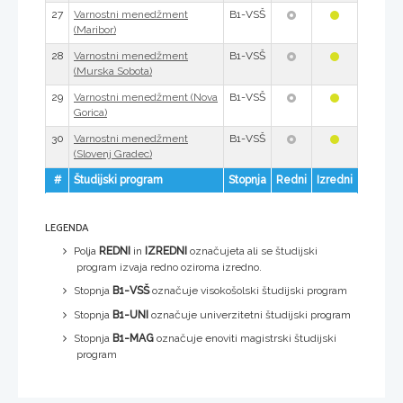
27
B1-VSŠ
Varnostni menedžment
(Maribor)
28
B1-VSŠ
Varnostni menedžment
(Murska Sobota)
29
B1-VSŠ
Varnostni menedžment (Nova
Gorica)
30
B1-VSŠ
Varnostni menedžment
(Slovenj Gradec)
#
Študijski program
Stopnja
Redni
Izredni
LEGENDA
Polja
REDNI
in
IZREDNI
označujeta ali se študijski
program izvaja redno oziroma izredno.
Stopnja
B1-VSŠ
označuje visokošolski študijski program
Stopnja
B1-UNI
označuje univerzitetni študijski program
Stopnja
B1-MAG
označuje enoviti magistrski študijski
program