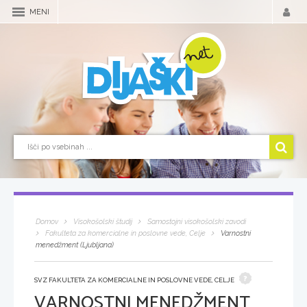
MENI
Domov
Visokošolski študij
Samostojni visokošolski zavodi
Fakulteta za komercialne in poslovne vede, Celje
Varnostni
menedžment (Ljubljana)
SVZ FAKULTETA ZA KOMERCIALNE IN POSLOVNE VEDE, CELJE
VARNOSTNI MENEDŽMENT