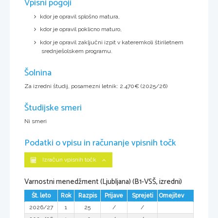
Vpisni pogoji
kdor je opravil splošno matura,
kdor je opravil poklicno maturo,
kdor je opravil zaključni izpit v kateremkoli štiriletnem
srednješolskem programu.
Šolnina
Za izredni študij, posamezni letnik: 2.470€ (2025/26)
Študijske smeri
Ni smeri
Podatki o vpisu in računanje vpisnih točk
Izračun vpisnih točk
Varnostni menedžment (Ljubljana) (B1-VSŠ, izredni)
Št. leto
Rok
Razpis
Prijave
Sprejeti
Omejitev
2026/27
1
25
/
/