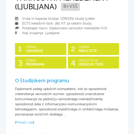
(LJUBLJANA)
B1-VSŠ
Vrsta in trajanje študija: IZREDNI študij (
3 leta
)
ECTS kreditnih točk: 180 KT za celotni študij
Pridobljen naziv:
Diplomirani varnostni menedžer (VS)
Kraj izvajanja: Ljubljana
1
2
IZBIRA
IZBIRA
UNIVERZE
FAKULTETE
3
4
IZBIRA
OMEJITVE &
PROGRAMA
IZRAČUN TOČK
O študijskem programu
Diplomanti poleg splošnih kompetenc, kot so sposobnost
vrednotenja varnostnih razmer, sposobnost znanstvene
komunikacije na področju varnostnega menedžmenta,
sposobnost dela z informacijsko-komunikacijskimi
tehnologijami, sposobnost analitičnega in sintetičnega mišljenja,
poznavanje različnih strategij ...
[
Prikaži vse
]