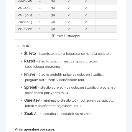
2025/26
1
30
/
/
2024/25
1
30
/
/
2023/24
1
30
/
/
2022/23
1
40
/
/
2021/22
1
40
/
/
Prikaži starejše
LEGENDA
Št. leto
- študijsko leto na katerega se nanaša podatek
Razpis
- število prostih mest za vpis v 1. letnik
študijskega programa
Prijave
- število prejetih prijav za določen študijski
program kot 1. želja v določenem roku
Sprejeti
- število sprejetih za določen študijski program v
določenem prijavnem roku
Omejitev
- minimalno število točk, potrebnih za vpis v 1.
letnik v določenem prijavnem roku
Znak /
- ni podatka ali podatek še ni znan
Viri in uporabne povezave: