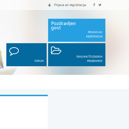
Prijava ali registracija
Pozdravljen
gost
PRIJAVA ALI
REGISTRACIJA
ISKALNIK ŠTUDIJSKIH
FORUM
PROGRAMOV