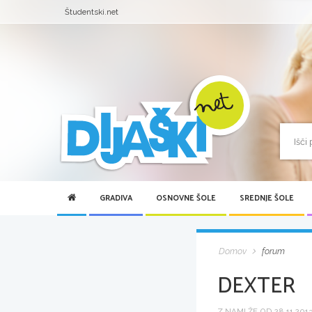
Študentski.net
GRADIVA
OSNOVNE ŠOLE
SREDNJE ŠOLE
Domov
forum
DEXTER
Z NAMI ŽE OD 28.11.2013 