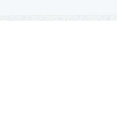
OSNOVNE ŠOLE
SREDNJE ŠOLE
M
Seznam osnovnih šol
Iskalnik SŠ programov
Sp
Osnovnošolski koledar
Srednje šole po regijah
Ma
Nacionalno preverjanje znanja
Vpis v srednje šole
Po
Tretji predmet NPZ
Srednješolski koledar
Vp
Dijaški domovi