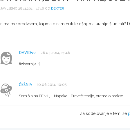
JAVLJENO 28.11.2013, 17:16 OD
DEXTER
nima me predvsem, kaj imate namen iti letošnji maturantje študirati? Da 
DAVID99
26.03.2014, 15:46
fizioterpija :)
ČEŠNJA
10.06.2014, 10:05
Sem šla na FF v Lj... Napaka... Preveč teorije, premalo prakse.
Za sodelovanje v temi se
p