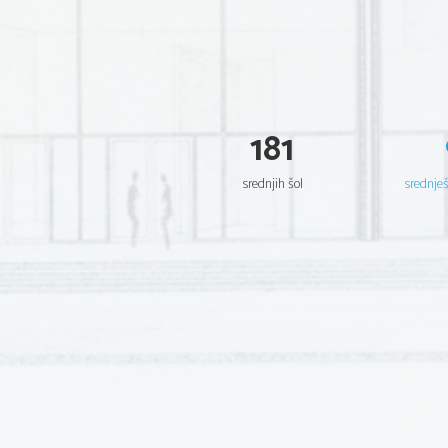
181
srednjih šol
srednje