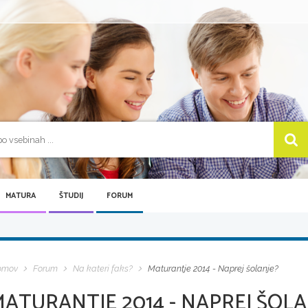
MATURA
ŠTUDIJ
FORUM
omov
Forum
Na kateri faks?
Maturantje 2014 - Naprej šolanje?
ATURANTJE 2014 - NAPREJ ŠOLA