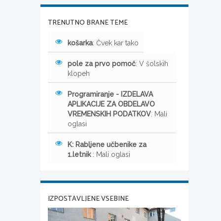
TRENUTNO BRANE TEME
košarka
: Čvek kar tako
pole za prvo pomoč
: V šolskih
klopeh
Programiranje - IZDELAVA
APLIKACIJE ZA OBDELAVO
VREMENSKIH PODATKOV
: Mali
oglasi
K: Rabljene učbenike za
1.letnik
: Mali oglasi
IZPOSTAVLJENE VSEBINE