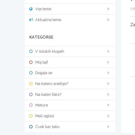
Vse teme
OB
Aktualne teme
Za
KATEGORIJE
V šolskih klopeh
Moj lajf
Dogaja se
Na katero srednjo?
Na kateri faks?
Matura
Mali oglasi
Čvek kar tako