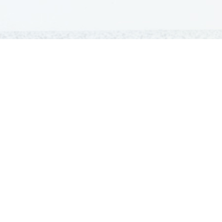
GRADIVA
Šolska gradiva
Pošlji datoteke
Seznam donatorjev
Najbolje ocenjena
Največkrat prenešena