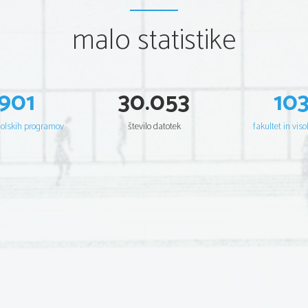
malo statistike
901
30.053
10
šolskih programov
število datotek
fakultet in viso