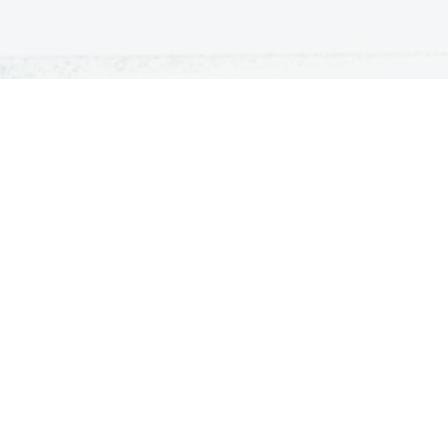
ATURA
ŠTUDIJ
lošna matura
Iskalnik študijskih programov
turitetni tečaj
Univerze
klicna matura
Fakultete in visoke šole
ogled v pole in ugovor
Višje šole
Razpisi za vpis