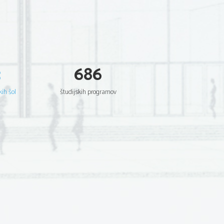
3
686
kih šol
študijskih programov