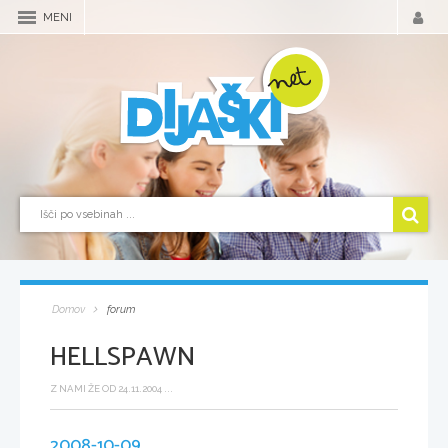
MENI
Domov
forum
HELLSPAWN
Z NAMI ŽE OD 24.11.2004 ...
2008-10-09