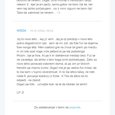
obistvu še nevem. Drgač smo misnle s frendicam skup
nekam it...kjer je en party..samo gotov ne bom šla ke, ker
vem kaj lahko pričakujem...no z nimi sigurn ne bom šla!
Tako da zaenkrat še nevem... :-\
WEEDA
10.12.2004, 09:32
Joj to novo leto....kaj jz vem...sej je ql prestop v novo leto
polno dogodivščin ipd., sam se mi zdi, da folk ful ne dojema
fore novga leta. Men osebno gre na živce če grem po mestu
in mi kdo pod noge vrže petard al pa kej podobnga.
Mislm...kje je fora. Al pa k kr steklenice mečejo okol. Ful se
ne zavedajo, da lahko s tem koga ornk poškodujejo. Zato za
novo letro ponavad ostanem doma, al pa sm pr kkšnih
frendih pa mamo žurko. Drgač me je pa vedno ful mikal, da
bi šla kam v tujino silvestrovat. In bi šla letos takoj, če neb
mela 6. januarja kolokvij iz fizke :K Tko da letos bo to
odpadl...na žalost.
Drgač pa folk....uživejte kokr se le da (dokler še lahk!)
LP ;D
Za sodelovanje v temi se
prijavite
.