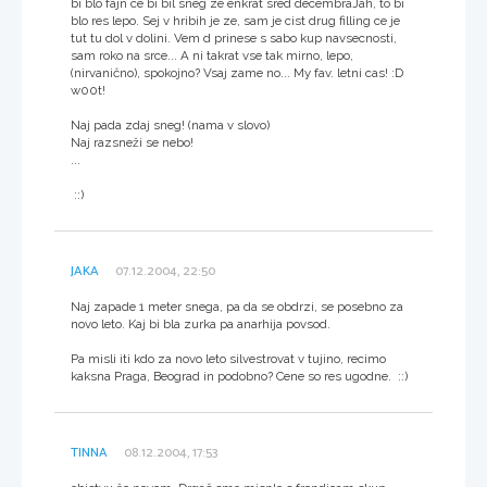
bi blo fajn ce bi bil sneg ze enkrat sred decembraJah, to bi
blo res lepo. Sej v hribih je ze, sam je cist drug filling ce je
tut tu dol v dolini. Vem d prinese s sabo kup navsecnosti,
sam roko na srce... A ni takrat vse tak mirno, lepo,
(nirvanično), spokojno? Vsaj zame no... My fav. letni cas! :D
w00t!
Naj pada zdaj sneg! (nama v slovo)
Naj razsneži se nebo!
...
::)
JAKA
07.12.2004, 22:50
Naj zapade 1 meter snega, pa da se obdrzi, se posebno za
novo leto. Kaj bi bla zurka pa anarhija povsod.
Pa misli iti kdo za novo leto silvestrovat v tujino, recimo
kaksna Praga, Beograd in podobno? Cene so res ugodne. ::)
TINNA
08.12.2004, 17:53