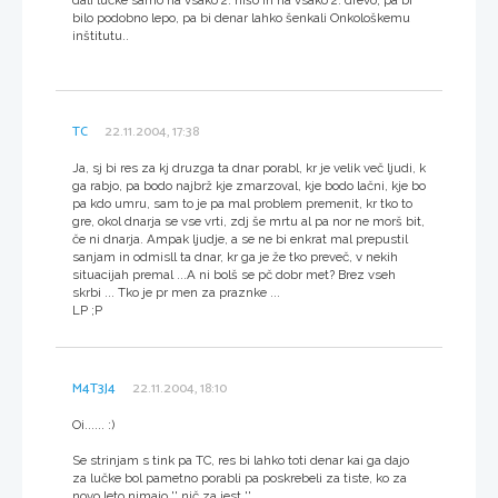
bilo podobno lepo, pa bi denar lahko šenkali Onkološkemu
inštitutu..
TC
22.11.2004, 17:38
Ja, sj bi res za kj druzga ta dnar porabl, kr je velik več ljudi, k
ga rabjo, pa bodo najbrž kje zmarzoval, kje bodo lačni, kje bo
pa kdo umru, sam to je pa mal problem premenit, kr tko to
gre, okol dnarja se vse vrti, zdj še mrtu al pa nor ne morš bit,
če ni dnarja. Ampak ljudje, a se ne bi enkrat mal prepustil
sanjam in odmisll ta dnar, kr ga je že tko preveč, v nekih
situacijah premal ...A ni bolš se pč dobr met? Brez vseh
skrbi ... Tko je pr men za praznke ...
LP ;P
M4T3J4
22.11.2004, 18:10
Oi...... :)
Se strinjam s tink pa TC, res bi lahko toti denar kai ga dajo
za lučke bol pametno porabli pa poskrebeli za tiste, ko za
novo leto nimajo '' nič za jest ''.