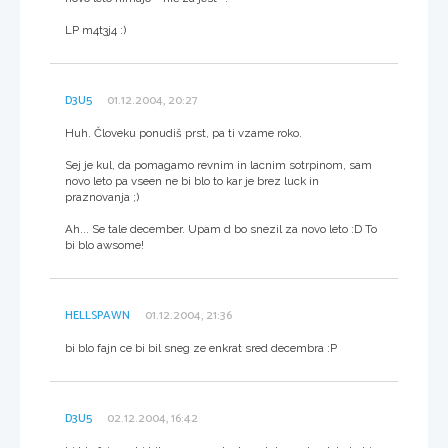
LP m4t3j4 :)
D3U5
01.12.2004, 20:27
Huh. Človeku ponudiš prst, pa ti vzame roko.
Sej je kul, da pomagamo revnim in lacnim sotrpinom, sam
novo leto pa vseen ne bi blo to kar je brez luck in
praznovanja ;)
Ah... Se tale december. Upam d bo snezil za novo leto :D To
bi blo awsome!
HELLSPAWN
01.12.2004, 21:36
bi blo fajn ce bi bil sneg ze enkrat sred decembra :P
D3U5
02.12.2004, 16:42