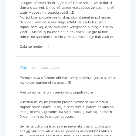
kolegov, pč vseh tistih, ki jih maš tm pr srčku, lahko tkrt si
duma s starimi, lahk greš pa red vso zadevo že spat in greš
zjutri v copatih k sosedu voščt. ;D
No, jst bom probala vse to skup skombinirat in pol nasledn
dan vidt, kako se je vse skupi iztekl. Pa šla bi tud km v
tujino, sam kaj, k pol skor vseh kolegov ne bi mogla s sabo
vlečt ... Ma nč, sj na konc niti ni tok važn, kko gre ta noč
mimo, no spominčki so zlo v redu, ampak to je itak vsak let
...
Dobr se mejte ... ::)
TINK
21.11.2004, 22:22
Pomoje bova s fantom obtičala pri njih doma, kjer se s terase
ravno vidi ognjemet na gradu 8)
Prej bomo pa najbrž vseeno kaj s prijatli skupaj..
V bistvu mi ny ne pomeni preveč, vedno samo naredim
trapast spisek načel, ki se jih bom držala, potem nekako do
ene 5. dneva si govorim, da še ni treba, 5. dan se jih držim,
6. dan mam pa že druge izgovore..
Se mi pa zdijo vsi ti okraski in nevemkajvse, ki LJ koštajo
ene 35 milijonov ali koliko že, povsem nepotrebni! Lahko bi
dali lučke samo na vsako 2. hišo in na vsako 2. drevo, pa bi