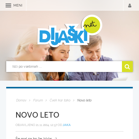
MENI
Domov
Forum
Čvek kar tako
Novo leto
NOVO LETO
OBJAVLJENO 21.11.2004, 12:57 OD
JAKA
Še mal pa bo že 2005. :)