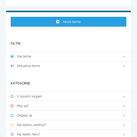
Nova tema
FILTRI
Vse teme
Aktualne teme
KATEGORIJE
V šolskih klopeh
Moj lajf
Dogaja se
Na katero srednjo?
Na kateri faks?