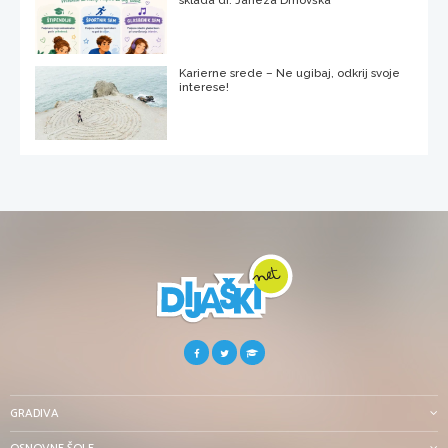
sklada dr. Janeza Drnovška
Karierne srede – Ne ugibaj, odkrij svoje
interese!
GRADIVA