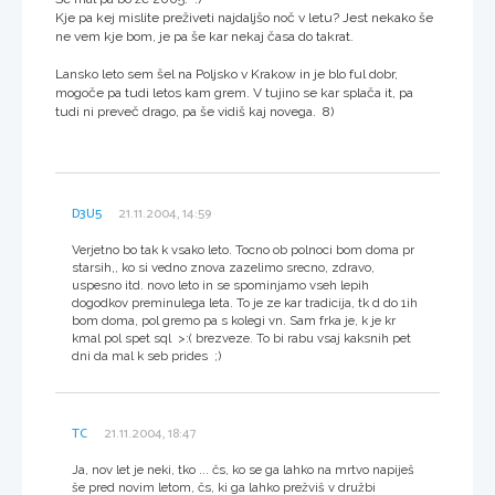
Kje pa kej mislite preživeti najdaljšo noč v letu? Jest nekako še
ne vem kje bom, je pa še kar nekaj časa do takrat.
Lansko leto sem šel na Poljsko v Krakow in je blo ful dobr,
mogoče pa tudi letos kam grem. V tujino se kar splača it, pa
tudi ni preveč drago, pa še vidiš kaj novega. 8)
D3U5
21.11.2004, 14:59
Verjetno bo tak k vsako leto. Tocno ob polnoci bom doma pr
starsih,, ko si vedno znova zazelimo srecno, zdravo,
uspesno itd. novo leto in se spominjamo vseh lepih
dogodkov preminulega leta. To je ze kar tradicija, tk d do 1ih
bom doma, pol gremo pa s kolegi vn. Sam frka je, k je kr
kmal pol spet sql >:( brezveze. To bi rabu vsaj kaksnih pet
dni da mal k seb prides ;)
TC
21.11.2004, 18:47
Ja, nov let je neki, tko ... čs, ko se ga lahko na mrtvo napiješ
še pred novim letom, čs, ki ga lahko prežviš v družbi