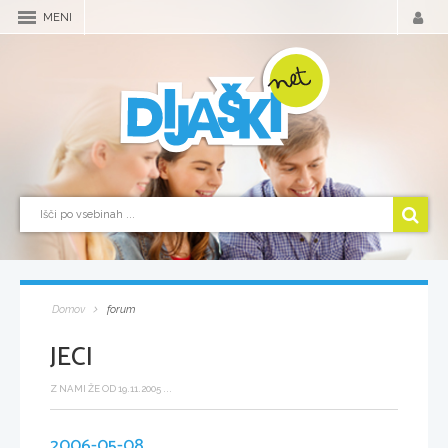
MENI
Domov
forum
JECI
Z NAMI ŽE OD 19.11.2005 ...
2006-05-08