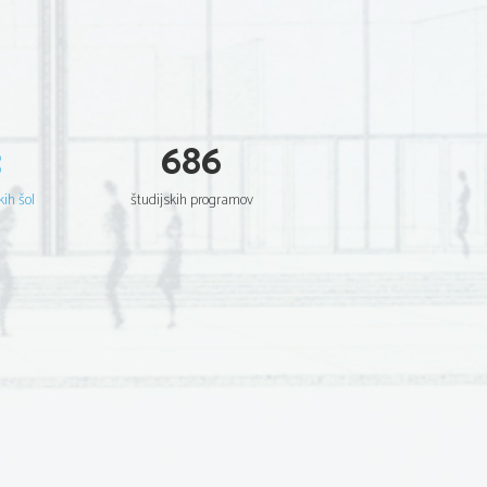
3
686
kih šol
študijskih programov