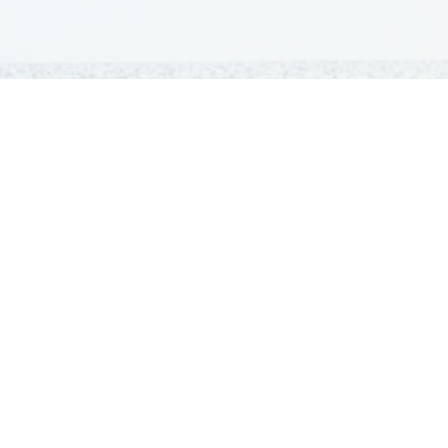
GRADIVA
Šolska gradiva
Pošlji datoteke
Seznam donatorjev
Najbolje ocenjena
Največkrat prenešena