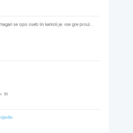
gari se opis oseb (in karkoli je, vse gre prou)...
k. 8)
rijavite
.