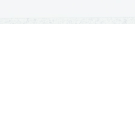
OSNOVNE ŠOLE
SREDNJE ŠOLE
M
Seznam osnovnih šol
Iskalnik SŠ programov
Sp
Osnovnošolski koledar
Srednje šole po regijah
Ma
Nacionalno preverjanje znanja
Vpis v srednje šole
Po
Tretji predmet NPZ
Srednješolski koledar
Vp
Dijaški domovi