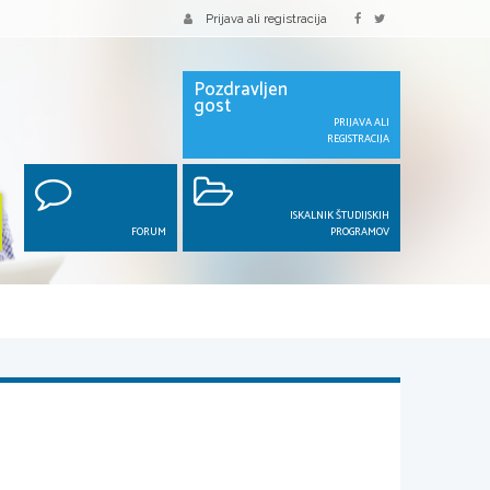
Prijava ali registracija
Pozdravljen
gost
PRIJAVA ALI
REGISTRACIJA
ISKALNIK ŠTUDIJSKIH
FORUM
PROGRAMOV