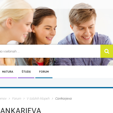
MATURA
ŠTUDIJ
FORUM
omov
Forum
V šolskih klopeh
Cankarjeva
CANKARJEVA