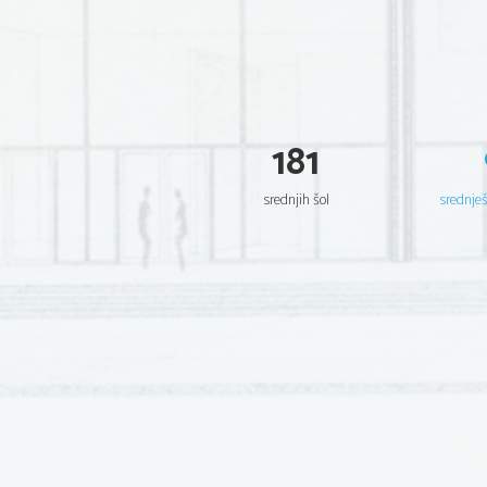
181
srednjih šol
srednje