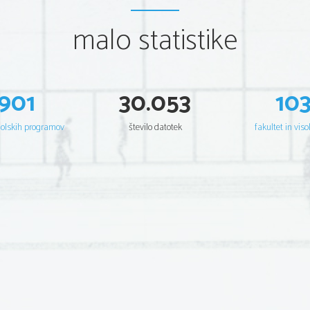
malo statistike
901
30.053
10
šolskih programov
število datotek
fakultet in viso