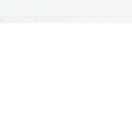
ATURA
ŠTUDIJ
lošna matura
Iskalnik študijskih programov
turitetni tečaj
Univerze
klicna matura
Fakultete in visoke šole
ogled v pole in ugovor
Višje šole
Razpisi za vpis