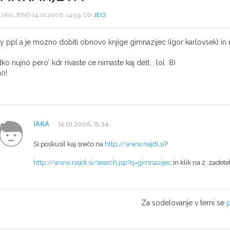
JAVLJENO 14.01.2006, 14:59 OD
JECI
y ppl a je mozno dobiti obnovo knjige gimnazijec (igor karlovsek) in ma
 tko nujno pero' kdr rivaste ce nimaste kaj delt... lol 8)
ao!
JAKA
14.01.2006, 15:34
Si poskusil kaj srečo na
http://www.najdi.si
?
http://www.najdi.si/search.jsp?q=gimnazijec
in klik na 2. zadete
Za sodelovanje v temi se
p