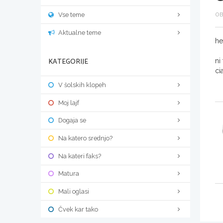
Vse teme
OB
Aktualne teme
he
KATEGORIJE
ni
ci
V šolskih klopeh
Moj lajf
Dogaja se
Na katero srednjo?
Na kateri faks?
Matura
Mali oglasi
Čvek kar tako