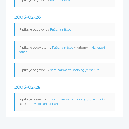
Pipika je odgovoril v
Računalništvo
2006-02-26
Pipika je odgovoril v
Računalništvo
Pipika je objavil temo
Računalništvo
v kategoriji
Na kateri
faks?
Pipika je odgovoril v
seminarska za sociologijo(matura)
2006-02-25
Pipika je objavil temo
seminarska za sociologijo(matura)
v
kategoriji
V šolskih klopeh