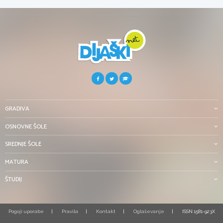
GRADIVA
OSNOVNE ŠOLE
SREDNJE ŠOLE
MATURA
ŠTUDIJ
Pogoji uporabe
Pravila
Kontakt
Oglaševanje
ISSN 1581-923X