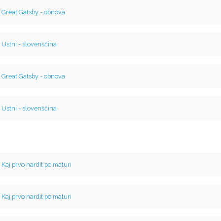
v
Great Gatsby - obnova
v
Ustni - slovenščina
v
Great Gatsby - obnova
v
Ustni - slovenščina
v
Kaj prvo nardit po maturi
v
Kaj prvo nardit po maturi