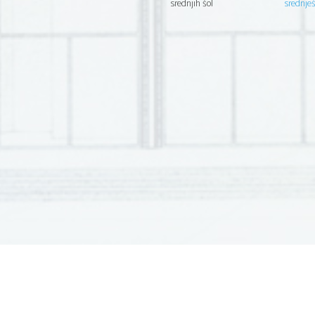
srednjih šol
srednje