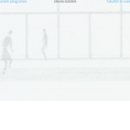
šolskih programov
število datotek
fakultet in viso