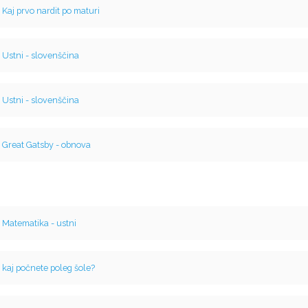
v
Kaj prvo nardit po maturi
v
Ustni - slovenščina
v
Ustni - slovenščina
v
Great Gatsby - obnova
v
Matematika - ustni
v
kaj počnete poleg šole?