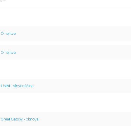
v
Omejitve
v
Omejitve
v
Ustni - slovenščina
v
Great Gatsby - obnova