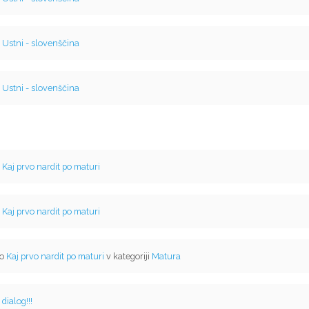
v
Ustni - slovenščina
v
Ustni - slovenščina
v
Kaj prvo nardit po maturi
v
Kaj prvo nardit po maturi
mo
Kaj prvo nardit po maturi
v kategoriji
Matura
v
dialog!!!