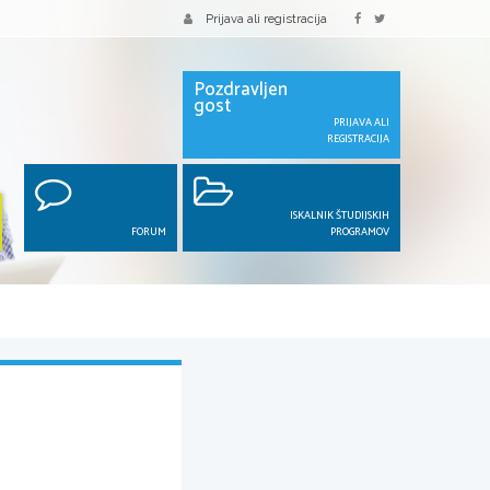
Prijava ali registracija
Pozdravljen
gost
PRIJAVA ALI
REGISTRACIJA
ISKALNIK ŠTUDIJSKIH
FORUM
PROGRAMOV