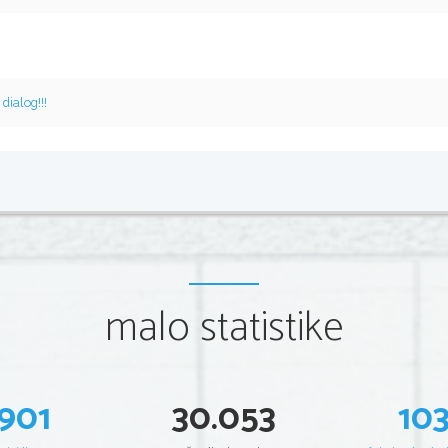
v
dialog!!!
malo statistike
901
30.053
10