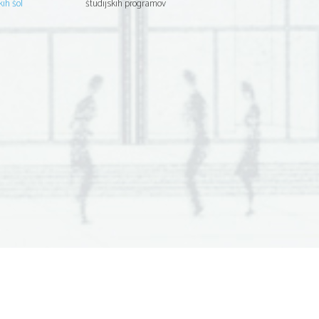
kih šol
študijskih programov