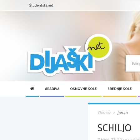
Študentski.net
GRADIVA
OSNOVNE ŠOLE
SREDNJE ŠOLE
Domov
forum
SCHILJO
Z NAMI ŽE OD 19.04.2005