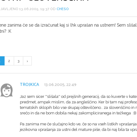
JAVLJENO 13.06.2005, 19:37 OD
CHESO
ne zanima če se da izračunat kaj si lhk uprašan na ustnem! Sem sliša
tni? :K
1
2
3
TROJKICA
13.06.2005, 22:49
Jaz sem sicer ''slišala'' od prejšnih generacij, da so kuverte v ka
predmet, ampak mislim, da za angleščino. Ker bi tam naj profesor
tematskih sklopih bilo vse skupaj oštevilčeno.. za slovenščino
srečo in da ne bom dobila nekaj zakompliciranega in težkega :
Pa zanima me če slučajno kdo ve, če so na vseh listkih vprašanja 
jezikovna vprašanja za ustni del mature piše, da bi naj bila ta vpra