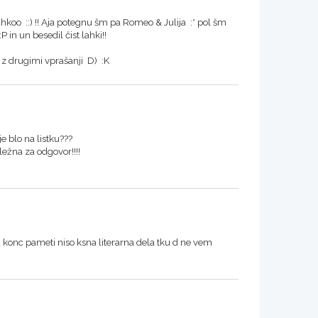
ahkoo ::) !! Aja potegnu šm pa Romeo & Julija :* pol šm
 in un besedil čist lahki!!
m z drugimi vprašanji D) :K
e blo na listku???
ležna za odgovor!!!!
 konc pameti niso ksna literarna dela tku d ne vem