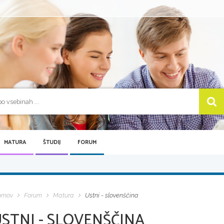
MATURA
ŠTUDIJ
FORUM
omov
Forum
Matura
Ustni - slovenščina
USTNI - SLOVENŠČINA