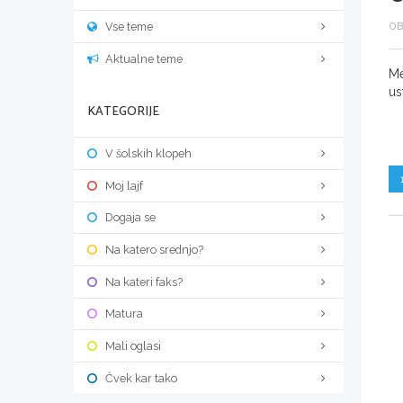
Vse teme
OB
Aktualne teme
Me
us
KATEGORIJE
V šolskih klopeh
Moj lajf
Dogaja se
Na katero srednjo?
Na kateri faks?
Matura
Mali oglasi
Čvek kar tako