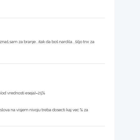
znaš,sam za branje...itak da boš nardila...šiljo tnx za
(od vrednosti eseja)=25%
 slova na visjem nivoju treba dosecti kaj vec % za