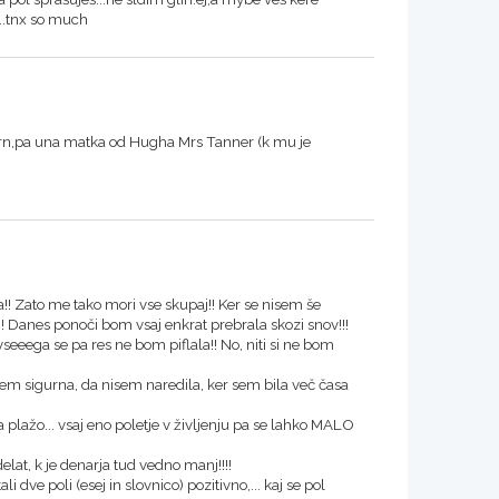
..tnx so much
fern,pa una matka od Hugha Mrs Tanner (k mu je
a!! Zato me tako mori vse skupaj!! Ker se nisem še
!! Danes ponoči bom vsaj enkrat prebrala skozi snov!!!
eeega se pa res ne bom piflala!! No, niti si ne bom
o sem sigurna, da nisem naredila, ker sem bila več časa
a plažo... vsaj eno poletje v življenju pa se lahko MALO
at, k je denarja tud vedno manj!!!!
li dve poli (esej in slovnico) pozitivno,... kaj se pol