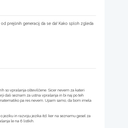
l od prejšnih generacij da se da! Kako sploh zgleda
terih so vprašanja oštevilčene. Sicer nevem za kateri
ji dali seznam za ustna vprašanja in bi naj po teh
 in matematiko pa res nevem. Upam samo, da bom imela
B
o jeziku in razvoju jezika itd. ker na seznamu gesel za
šanja le na 6 listkih.