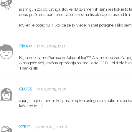
js sm glih zdj od ustnga slovke :D :D smehhh sam res kok je to l
dobu pa še ceu beril pred sabo, sm si na listek napisu use od tm :P
P.S. en je potegnu Tilko, pa še 1x vleče in spet potegne Tilko sa
PIKA77
17.06.2005, 17:21
Kaj si imel samo Romeo in Julija, al kaj??? A samo eno vprašanje j
A mogoče veš, kakšna vprašanja so imeli ostali?? Ful bi ti bla hva
Thanks!!!!!!
GLOSS
17.06.2005, 19:01
a joj, jst pojma nimm kdaj mam sploh ustnga za slouko. mi pa na
kaku bo to... :)
XZBIT
17.06.2005, 20:08