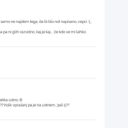
samo ne najdem tega, da bi blo not napisano, cepci :|_
 pa ni glih razvidno, kaj je kaj... če kdo ve mi lahko
tika ustno :B
?? Kolk vprašanj pa je na ustnem..3ali 5??