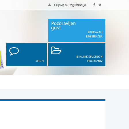
Prijava ali registracija
Pozdravljen
gost
PRIJAVA ALI
REGISTRACIJA
ISKALNIK ŠTUDIJSKIH
FORUM
PROGRAMOV