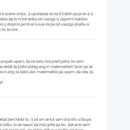
i ocena zniža...3 uprašanja so,na 6 listkih pa je še 4 iz
lekla.sej to ni tok teško,od vsazga si zapomn kakšno
 5 stopični jamb al kva je že,pa od usazga pisatla si
že za dve...
...ampak upam, da ne tako, kot pred psiho, ko sem
sta delat še psiho poleg ang in matematike!! Sicer pa se
ače in ang za kako 4ko, matematiko pa upam, da rata za
!!
delat jsen?dobr to...ti jst sm se tut sam dva dni učila,pa
listku..to se naauč pa mal grke pa bo...itak je to sam
za pol sprašuješ...ne sldim glih.ej,a mybe veš kere