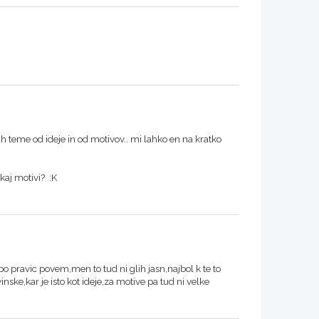
 teme od ideje in od motivov.. mi lahko en na kratko
 kaj motivi? :K
po pravic povem,men to tud ni glih jasn,najbol k te to
ske,kar je isto kot ideje,za motive pa tud ni velke