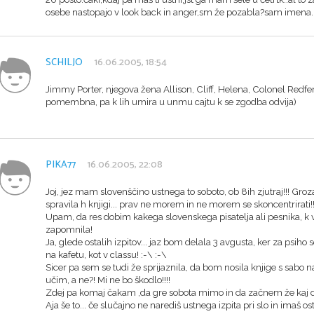
osebe nastopajo v look back in anger,sm že pozabla?sam imena.
SCHILJO
16.06.2005, 18:54
Jimmy Porter, njegova žena Allison, Cliff, Helena, Colonel Red
pomembna, pa k lih umira u unmu cajtu k se zgodba odvija)
PIKA77
16.06.2005, 22:08
Joj, jez mam slovenščino ustnega to soboto, ob 8ih zjutraj!!! Groz
spravila h knjigi... prav ne morem in ne morem se skoncentrirati!
Upam, da res dobim kakega slovenskega pisatelja ali pesnika, k vs
zapomnila!
Ja, glede ostalih izpitov... jaz bom delala 3 avgusta, ker za psih
na kafetu, kot v classu! :-\ :-\
Sicer pa sem se tudi že sprijaznila, da bom nosila knjige s sabo n
učim, a ne?! Mi ne bo škodlo!!!!
Zdej pa komaj čakam ,da gre sobota mimo in da začnem že kaj del
Aja še to... če slučajno ne narediš ustnega izpita pri slo in imaš osta