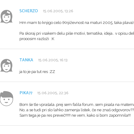
SCHERZO
15.06.2005, 13:26
Hm mam to knjigo celo (Književnost na maturi 2005, taka plava) 
Pa skoraj pri vsakem delu piše motivi, tematika, ideja.. v opisu dela
prooosim razloži :K
TANKA
15.06.2005, 16:13
ja to je pa tut res :ZZ
PIKA77
15.06.2005, 22:36
Bom še tle vprašala..prej sem falila forum..sem pisala na matema
No, a se tudi pri slo lahko zamenja listek, če ne znaš odgovorov??
Sam tega je pa res preveč!!!!!! ne vem, kako si bom zapomnila!!!