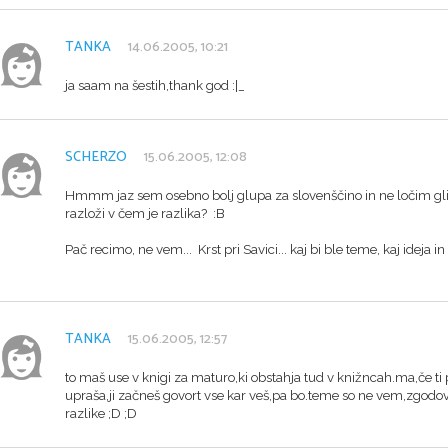
TANKA
14.06.2005, 10:21
ja saam na šestih,thank god :|_
SCHERZO
15.06.2005, 12:08
Hmmm jaz sem osebno bolj glupa za slovenščino in ne ločim glih
razloži v čem je razlika? :B
Pač recimo, ne vem... Krst pri Savici... kaj bi ble teme, kaj ideja in
TANKA
15.06.2005, 12:57
to maš use v knigi za maturo,ki obstahja tud v knižncah.ma,če ti 
upraša,ji začneš govort vse kar veš,pa bo.teme so ne vem,zgodovin
razlike ;D ;D