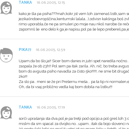
TANKA
16.06.2005, 12:15
kako je šla pa psiha???mah,kokr jst vem loh zamenaš listk,sam se t
jezika(indoevropščina,kentumski lalala...),odvisn kakšnga boš zv
rimo uporabla,če ne pa simuleri,po moje nau nkol narobe če rečeš
zapomnš še eno delo k ga je napisu.pol pa še lepo prebereš,pa je 
PIKA77
16.06.2005, 12:59
Upam,da bo šlo,ja!! Sicer bom danes in jutri spet naredila nočno
zaspala že ob 23h!! Pol sem pa itak zarila. Ah, nič, bo treba avgu
bom do avgusta psiho navadla za čisto 5ko!!!!!!, ne sme bit drug
2ko!!!
Za slo pa.. meni se že pri Prešernu meša... pa ta tip ni normalen,ej
Oh, da bi vsaj približno vedla kaj bom dobila na listku!!!
TANKA
16.06.2005, 17:19
sorči uprašanja sta dva,pol je pa tretji pod opcijo.a pol greš loh 3 
mislm da sm spacal za dvojko.no...upam...itak da bojo slovenci na 
20 posto.čaki,kdaj pa maš ti ustni,jst ga mam šele u četrtk..al to 