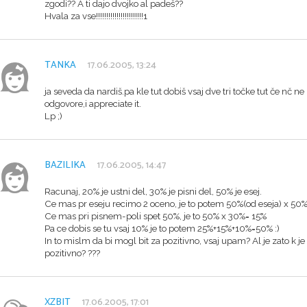
zgodi?? A ti dajo dvojko al padeš??
Hvala za vse!!!!!!!!!!!!!!!!!!!!!!!1
TANKA
17.06.2005, 13:24
ja seveda da nardiš.pa kle tut dobiš vsaj dve tri točke tut če nč ne 
odgovore,i appreciate it.
Lp ;)
BAZILIKA
17.06.2005, 14:47
Racunaj, 20% je ustni del, 30% je pisni del, 50% je esej.
Ce mas pr eseju recimo 2 oceno, je to potem 50%(od eseja) x 50%
Ce mas pri pisnem-poli spet 50%, je to 50% x 30%= 15%
Pa ce dobis se tu vsaj 10% je to potem 25%+15%+10%=50% :)
In to mislm da bi mogl bit za pozitivno, vsaj upam? Al je zato k je
pozitivno? ???
XZBIT
17.06.2005, 17:01