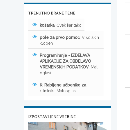
TRENUTNO BRANE TEME
košarka
: Čvek kar tako
pole za prvo pomoč
: V šolskih
klopeh
Programiranje - IZDELAVA
APLIKACIJE ZA OBDELAVO
VREMENSKIH PODATKOV
: Mali
oglasi
K: Rabljene učbenike za
1.letnik
: Mali oglasi
IZPOSTAVLJENE VSEBINE