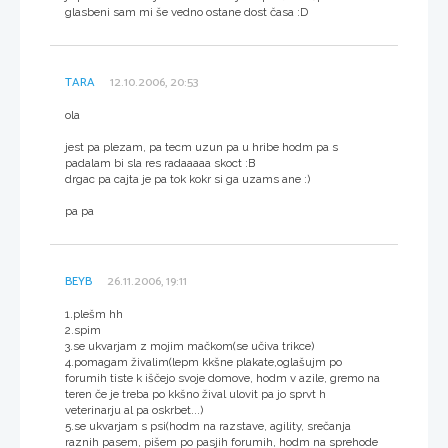
glasbeni sam mi še vedno ostane dost časa :D
TARA
12.10.2006, 20:53
ola
jest pa plezam, pa tecm uzun pa u hribe hodm pa s
padalam bi sla res radaaaaa skoct :B
drgac pa cajta je pa tok kokr si ga uzams ane :)
pa pa
BEYB
26.11.2006, 19:11
1.plešm hh
2.spim
3.se ukvarjam z mojim mačkom(se učiva trikce)
4.pomagam živalim(lepm kkšne plakate,oglašujm po
forumih tiste k iščejo svoje domove, hodm v azile, gremo na
teren če je treba po kkšno žival ulovit pa jo sprvt h
veterinarju al pa oskrbet...)
5.se ukvarjam s psi(hodm na razstave, agility, srečanja
raznih pasem, pišem po pasjih forumih, hodm na sprehode