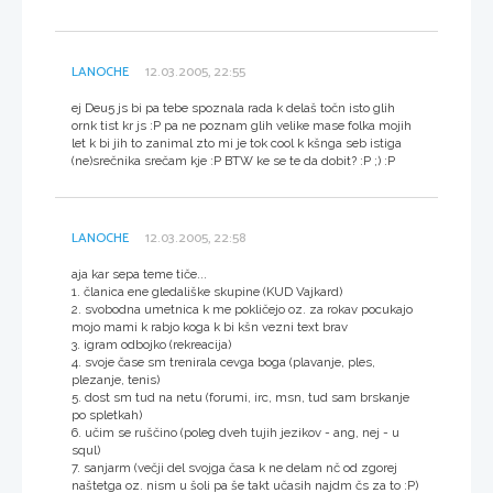
LANOCHE
12.03.2005, 22:55
ej Deu5 js bi pa tebe spoznala rada k delaš točn isto glih
ornk tist kr js :P pa ne poznam glih velike mase folka mojih
let k bi jih to zanimal zto mi je tok cool k kšnga seb istiga
(ne)srečnika srečam kje :P BTW ke se te da dobit? :P ;) :P
LANOCHE
12.03.2005, 22:58
aja kar sepa teme tiče...
1. članica ene gledališke skupine (KUD Vajkard)
2. svobodna umetnica k me pokličejo oz. za rokav pocukajo
mojo mami k rabjo koga k bi kšn vezni text brav
3. igram odbojko (rekreacija)
4. svoje čase sm trenirala cevga boga (plavanje, ples,
plezanje, tenis)
5. dost sm tud na netu (forumi, irc, msn, tud sam brskanje
po spletkah)
6. učim se ruščino (poleg dveh tujih jezikov - ang, nej - u
squl)
7. sanjarm (večji del svojga časa k ne delam nč od zgorej
naštetga oz. nism u šoli pa še takt učasih najdm čs za to :P)