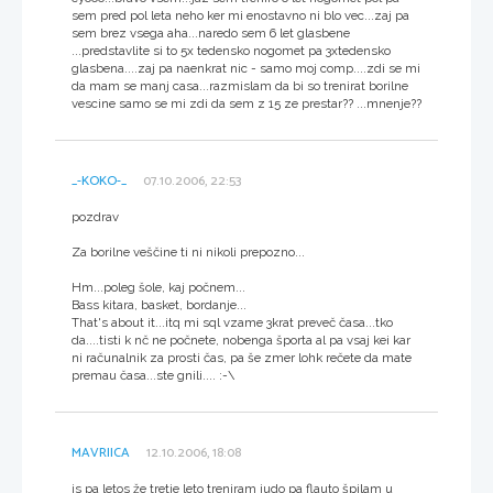
sem pred pol leta neho ker mi enostavno ni blo vec...zaj pa
sem brez vsega aha...naredo sem 6 let glasbene
...predstavlite si to 5x tedensko nogomet pa 3xtedensko
glasbena....zaj pa naenkrat nic - samo moj comp....zdi se mi
da mam se manj casa...razmislam da bi so trenirat borilne
vescine samo se mi zdi da sem z 15 ze prestar?? ...mnenje??
_-KOKO-_
07.10.2006, 22:53
pozdrav
Za borilne veščine ti ni nikoli prepozno...
Hm...poleg šole, kaj počnem...
Bass kitara, basket, bordanje...
That's about it...itq mi sql vzame 3krat preveč časa...tko
da....tisti k nč ne počnete, nobenga športa al pa vsaj kei kar
ni računalnik za prosti čas, pa še zmer lohk rečete da mate
premau časa...ste gnili.... :-\
MAVRIICA
12.10.2006, 18:08
js pa letos že tretje leto treniram judo pa flauto špilam u