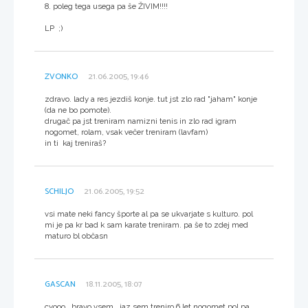
8. poleg tega usega pa še ŽIVIM!!!!
LP ;)
ZVONKO
21.06.2005, 19:46
zdravo. lady a res jezdiš konje. tut jst zlo rad "jaham" konje
(da ne bo pomote).
drugač pa jst treniram namizni tenis in zlo rad igram
nogomet, rolam, vsak večer treniram (lavfam)
in ti kaj treniraš?
SCHILJO
21.06.2005, 19:52
vsi mate neki fancy športe al pa se ukvarjate s kulturo. pol
mi je pa kr bad k sam karate treniram. pa še to zdej med
maturo bl občasn
GASCAN
18.11.2005, 18:07
cyooo...bravo vsem...jaz sem treniro 6 let nogomet pol pa