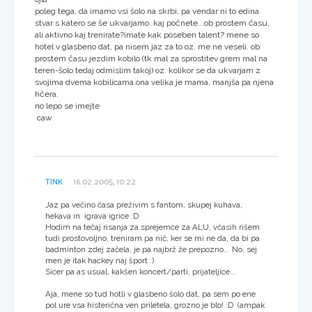
poleg tega, da imamo vsi šolo na skrbi, pa vendar ni to edina
stvar s katero se še ukvarjamo. kaj počnete...ob prostem času,
ali aktivno kaj trenirate?imate kak poseben talent? mene so
hotel v glasbeno dat, pa nisem jaz za to oz. me ne veseli. ob
prostem času jezdim kobilo (tk mal za sprostitev grem mal na
teren-šolo tedaj odmislim takoj) oz. kolikor se da ukvarjam z
svojima dvema kobilicama.ona velika je mama, manjša pa njena
hčera.
no lepo se imejte
caw
TINK
16.02.2005, 10:22
Jaz pa večino časa preživim s fantom, skupej kuhava,
hekava in igrava igrice :D
Hodim na tečaj risanja za sprejemce za ALU, včasih rišem
tudi prostovoljno, treniram pa nič, ker se mi ne da, da bi pa
badminton zdej začela, je pa najbrž že prepozno.. No, sej
men je itak hackey naj šport :)
Sicer pa as usual, kakšen koncert/parti, prijateljice...
Aja, mene so tud hotli v glasbeno šolo dat, pa sem po ene
pol ure vsa histerična ven priletela, grozno je blo! :D (ampak