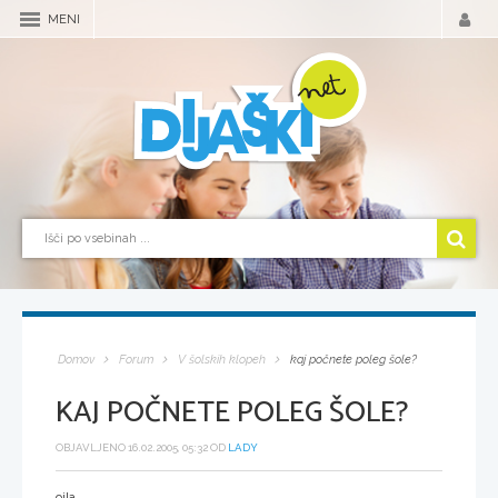
MENI
Domov
Forum
V šolskih klopeh
kaj počnete poleg šole?
KAJ POČNETE POLEG ŠOLE?
OBJAVLJENO 16.02.2005, 05:32 OD
LADY
ojla