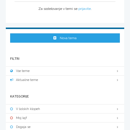
Za sodelovanje v temi se
prijavite
.
Nova tema
FILTRI
Vse teme
Aktualne teme
KATEGORIJE
V šolskih klopeh
Moj lajf
Dogaja se