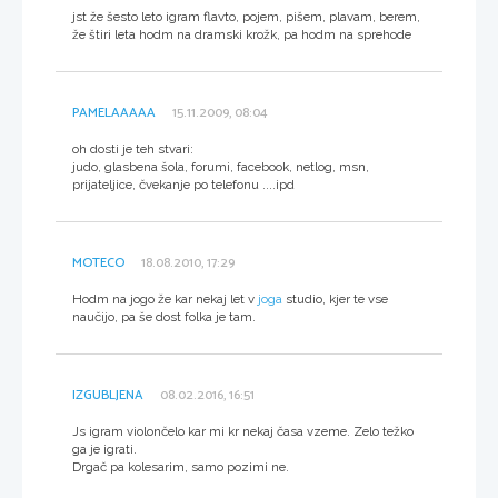
jst že šesto leto igram flavto, pojem, pišem, plavam, berem,
že štiri leta hodm na dramski krožk, pa hodm na sprehode
PAMELAAAAA
15.11.2009, 08:04
oh dosti je teh stvari:
judo, glasbena šola, forumi, facebook, netlog, msn,
prijateljice, čvekanje po telefonu ....ipd
MOTECO
18.08.2010, 17:29
Hodm na jogo že kar nekaj let v
joga
studio, kjer te vse
naučijo, pa še dost folka je tam.
IZGUBLJENA
08.02.2016, 16:51
Js igram violončelo kar mi kr nekaj časa vzeme. Zelo težko
ga je igrati.
Drgač pa kolesarim, samo pozimi ne.