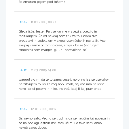
še zmeram pojem pod tušem)
D3U5
11.03.2005, 08:27
Gledališče, teater. Pa vse kar me v zvezi s poezijo in
recitiranjem. Že od nekdaj sem frik za to. Delam dve
predstavi in sodelujem v skoraj vseh šolskih recitalih. Vse
skupaj vzame ogromno časa, ampak bo že (v drugem
trimestru sem manjkal 92 ur... opravičeno 8) ).
LADY
11.03.2005, 14:08
wauuu! vidim, da te to zares veseli, noro. no jaz se vsekakor
ne žrtvujem toliko za moj hobi. mah, saj vse ima na koncu
neko korist potem in nikoli ne veš, kdaj ti kaj prav pride.
D3U5
12.03.2005, 00:17
Saj ravno zato. Vedno se trudim, da se naučim kaj novega in
se na podlagi lastnih izkustev učim. Le tako sem lahko
nekoč zares dober.