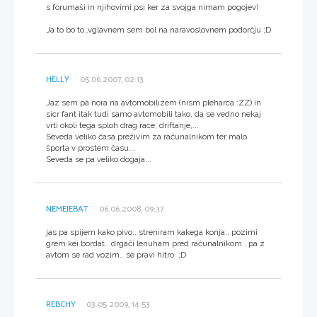
s forumaši in njihovimi psi ker za svojga nimam pogojev)
Ja to bo to..vglavnem sem bol na naravoslovnem podorčju ;D
HELLY
05.06.2007, 02:13
Jaz sem pa nora na avtomobilizem (nism pleharca :ZZ) in
sicr fant itak tudi samo avtomobili tako, da se vedno nekaj
vrti okoli tega sploh drag race, driftanje,...
Seveda veliko časa preživim za računalnikom ter malo
športa v prostem času...
Seveda se pa veliko dogaja...
NEMEJEBAT
06.06.2008, 09:37
jas pa spijem kako pivo.. streniram kakega konja.. pozimi
grem kei bordat.. drgači lenuham pred računalnikom.. pa z
avtom se rad vozim.. se pravi hitro ;D
REBCHY
03.05.2009, 14:53