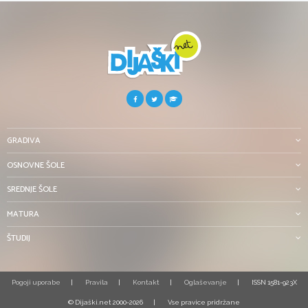
GRADIVA
OSNOVNE ŠOLE
SREDNJE ŠOLE
MATURA
ŠTUDIJ
Pogoji uporabe
Pravila
Kontakt
Oglaševanje
ISSN 1581-923X
© Dijaški.net 2000-2026
Vse pravice pridržane