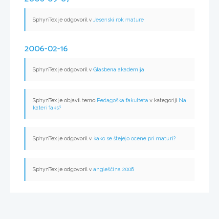
SphynTex je odgovoril v
Jesenski rok mature
2006-02-16
SphynTex je odgovoril v
Glasbena akademija
SphynTex je objavil temo
Pedagoška fakulteta
v kategoriji
Na
kateri faks?
SphynTex je odgovoril v
kako se štejejo ocene pri maturi?
SphynTex je odgovoril v
angleščina 2006