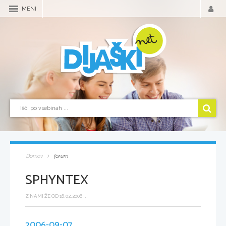
MENI
Domov
forum
SPHYNTEX
Z NAMI ŽE OD 16.02.2006 ...
2006-09-07