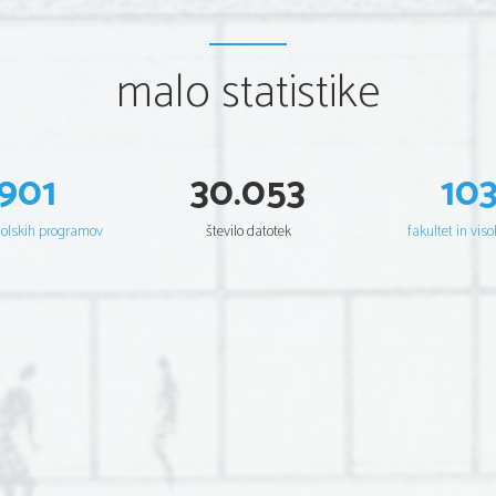
malo statistike
901
30.053
10
šolskih programov
število datotek
fakultet in viso