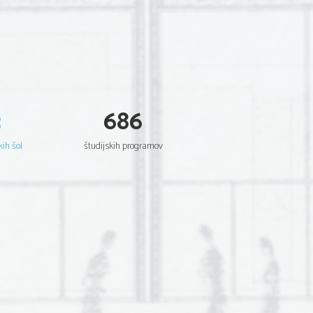
3
686
kih šol
študijskih programov