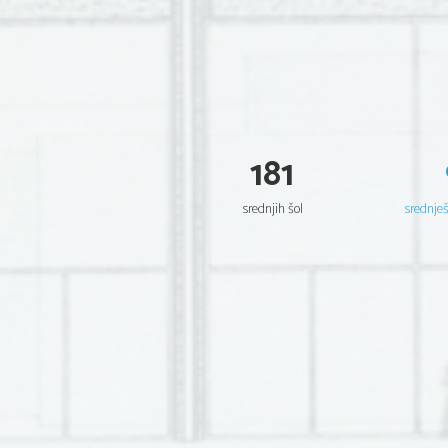
181
srednjih šol
srednje