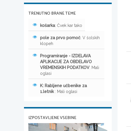
TRENUTNO BRANE TEME
košarka
: Čvek kar tako
pole za prvo pomoč
: V šolskih
klopeh
Programiranje - IZDELAVA
APLIKACIJE ZA OBDELAVO
VREMENSKIH PODATKOV
: Mali
oglasi
K: Rabljene učbenike za
1.letnik
: Mali oglasi
IZPOSTAVLJENE VSEBINE