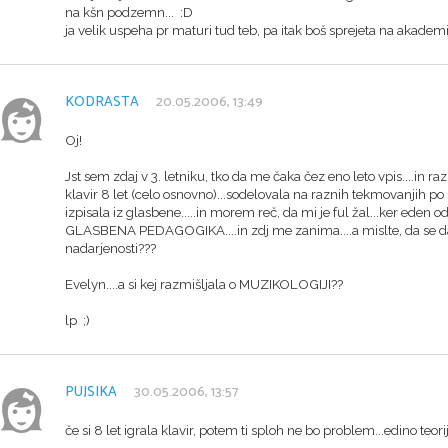
na kšn podzemn... :D
ja velik uspeha pr maturi tud teb, pa itak boš sprejeta na akademij
KODRASTA
20.05.2006, 13:49
Oj!
Jst sem zdaj v 3. letniku, tko da me čaka čez eno leto vpis....in r
klavir 8 let (celo osnovno)...sodelovala na raznih tekmovanjih po S
izpisala iz glasbene.....in morem reč, da mi je ful žal...ker eden od
GLASBENA PEDAGOGIKA....in zdj me zanima....a mislte, da se da 
nadarjenosti???
Evelyn....a si kej razmišljala o MUZIKOLOGIJI??
lp ;)
PUJSIKA
30.05.2006, 13:57
če si 8 let igrala klavir, potem ti sploh ne bo problem...edino teorij