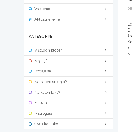
Vse teme
OB
Aktualne teme
Le
Ej
KATEGORIJE
šo
Ke
k 
V šolskih klopeh
No
Moj lajf
Dogaja se
Na katero srednjo?
Na kateri faks?
Matura
Mali oglasi
Čvek kar tako