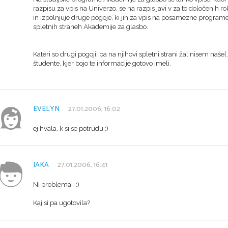
razpisu za vpis na Univerzo, se na razpis javi v za to določenih 
in izpolnjuje druge pogoje, ki jih za vpis na posamezne programe
spletnih straneh Akademije za glasbo.
Kateri so drugi pogoji, pa na njihovi spletni strani žal nisem našel
študente, kjer bojo te informacije gotovo imeli.
EVELYN
27.01.2006, 16:02
ej hvala, k si se potrudu :)
JAKA
27.01.2006, 16:41
Ni problema. :)
Kaj si pa ugotovila?