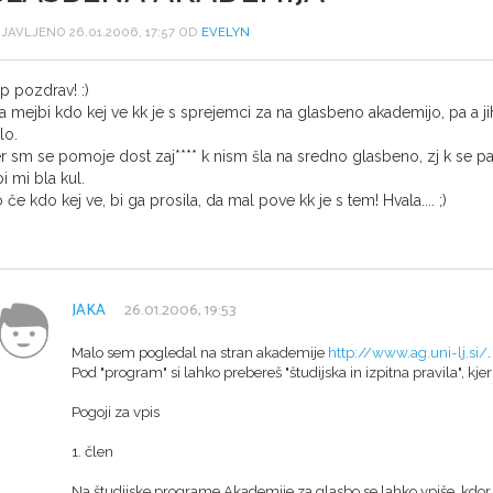
JAVLJENO 26.01.2006, 17:57 OD
EVELYN
p pozdrav! :)
 a mejbi kdo kej ve kk je s sprejemci za na glasbeno akademijo, pa a 
lo.
r sm se pomoje dost zaj**** k nism šla na sredno glasbeno, zj k se pa
bi mi bla kul.
 če kdo kej ve, bi ga prosila, da mal pove kk je s tem! Hvala.... ;)
JAKA
26.01.2006, 19:53
Malo sem pogledal na stran akademije
http://www.ag.uni-lj.si/
.
Pod "program" si lahko prebereš "študijska in izpitna pravila", kje
Pogoji za vpis
1. člen
Na študijske programe Akademije za glasbo se lahko vpiše, kdor i