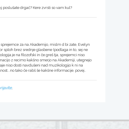
pa kj poslušate drgač? Kere zvrsti so vam kul?
t sprejemce za na Akademijo, mislm d bi zate, Evelyn
gor sploh brez srednje glasbene (podlaga in to, sej ne
ija je na filozofski in če greš tja, sprejemci niso
binacijo z recimo kakšno smerjo na Akademiji, utegnejo
aje niso dosti navdušeni nad muzikologijo k ni na
ost...no tako če rabš še kakšne informacije, povej..
rijavite
.