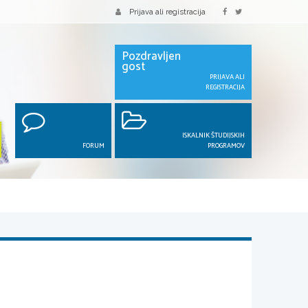
Prijava ali registracija
Pozdravljen
gost
PRIJAVA ALI
REGISTRACIJA
ISKALNIK ŠTUDIJSKIH
FORUM
PROGRAMOV