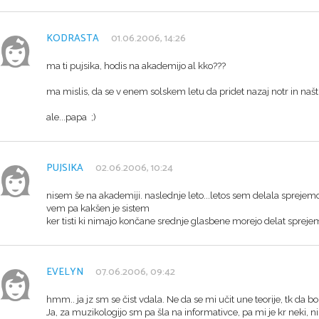
KODRASTA
01.06.2006, 14:26
ma ti pujsika, hodis na akademijo al kko???
ma mislis, da se v enem solskem letu da pridet nazaj notr in našt
ale...papa ;)
PUJSIKA
02.06.2006, 10:24
nisem še na akademiji. naslednje leto...letos sem delala spreje
vem pa kakšen je sistem
ker tisti ki nimajo končane srednje glasbene morejo delat sprejem
EVELYN
07.06.2006, 09:42
hmm.. ja jz sm se čist vdala. Ne da se mi učit une teorije, tk da bo
Ja, za muzikologijo sm pa šla na informativce, pa mi je kr neki, ni