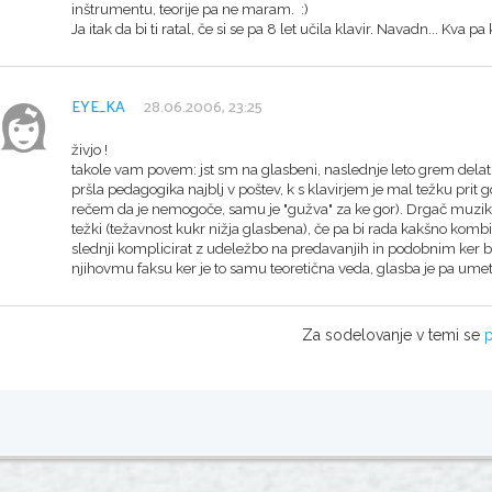
inštrumentu, teorije pa ne maram. :)
Ja itak da bi ti ratal, če si se pa 8 let učila klavir. Navadn... Kva 
EYE_KA
28.06.2006, 23:25
živjo !
takole vam povem: jst sm na glasbeni, naslednje leto grem dela
pršla pedagogika najblj v poštev, k s klavirjem je mal težku prit 
rečem da je nemogoče, samu je "gužva" za ke gor). Drgač muzikolog
težki (težavnost kukr nižja glasbena), če pa bi rada kakšno kom
slednji komplicirat z udeležbo na predavanjih in podobnim ker b
njihovmu faksu ker je to samu teoretična veda, glasba je pa umetn
Za sodelovanje v temi se
p