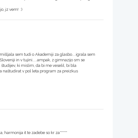
o, jz vem! :)
azmišljala sem tudi o Akademiji za glasbo....igrala sem
loveniji in v tujini.....ampak, z gimnazijo sm se
 študijev, ki mislim, da bi me veselil, bi bla
naštudirat v pol leta program za preizkus
a, harmonija it te zadebe so kr za******