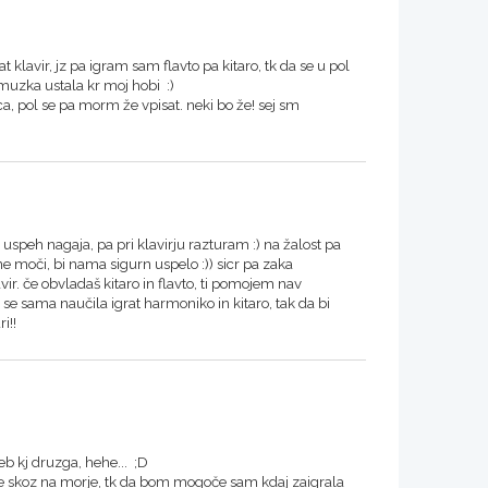
 klavir, jz pa igram sam flavto pa kitaro, tk da se u pol
 muzka ustala kr moj hobi :)
pol se pa morm že vpisat. neki bo že! sej sm
a uspeh nagaja, pa pri klavirju razturam :) na žalost pa
ine moči, bi nama sigurn uspelo :)) sicr pa zaka
vir. če obvladaš kitaro in flavto, ti pomojem nav
 se sama naučila igrat harmoniko in kitaro, tak da bi
i!!
teb kj druzga, hehe... ;D
e skoz na morje, tk da bom mogoče sam kdaj zaigrala