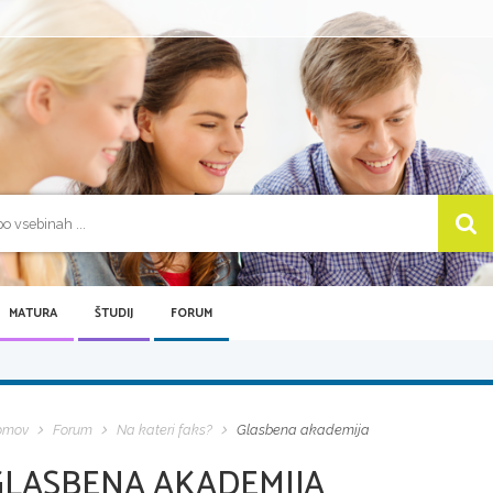
MATURA
ŠTUDIJ
FORUM
omov
Forum
Na kateri faks?
Glasbena akademija
GLASBENA AKADEMIJA