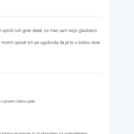
jih sploh loh greš delat, če maš sam nižjo glasbeno
 morm upisat sm pa ugotovila da je to u bistvu stvar
r v prvem členu piše:
zpolnjuje pogoje, ki so objavljeni na vsakoletnem