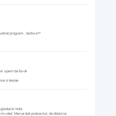
udirat program....težko a??
mce. upam da bo ok
ce iz teorije
 glasba kr hobi.
 mi ušeč. Men je itak praksa kul, da delaš na