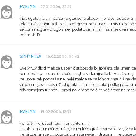
EVELYN
27.01.2006, 22:27
hja.. ugotovila sm, da za na glasbeno akademijo rabš res dobr znat
leta naučit klavir razturat... pomoje mi nebi uspel... mislm da bo
se bom mogla v drugo smer podat... sam mam sam še dva mesca, 
optimist! ;D
SPHYNTEX
16.02.2006, 06:42
Evelyn...vidiš ti maš pa uspeh čist dost da bi sprejeta bla...men p
to ni dost, ker mene tut vleče na gl. akademijo. če bi združle naj
ne...note itak poznaš a ne, neki malga se pa lohk tut naučiš na kla
problem. js sm klavir 7 let igrala in sm mela tako podlago, da sm
teb pomojem tut ratal...probi no! drgač pa čim več sreče na matur
EVELYN
19.02.2006, 12:35
hehe, sj moj uspeh tud ni briljanten... ;)
ja, lah bi mau moči združle, pa mi ti odigraš neki na klavir, jz pa 
ne, sj zdej sm se odločla da bom šla nekam drugam, me vleče ž