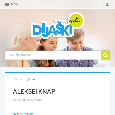
MENI
Domov
forum
ALEKSEJ.KNAP
Z NAMI ŽE OD 31.07.2012 ...
2012-07-31