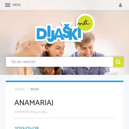
MENI
Domov
forum
ANAMARIAJ
Z NAMI ŽE OD 09.01.2013 ...
2013-01-09