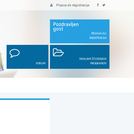
Prijava ali registracija
Pozdravljen
gost
PRIJAVA ALI
REGISTRACIJA
ISKALNIK ŠTUDIJSKIH
FORUM
PROGRAMOV