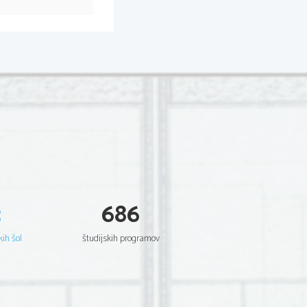
3
686
kih šol
študijskih programov