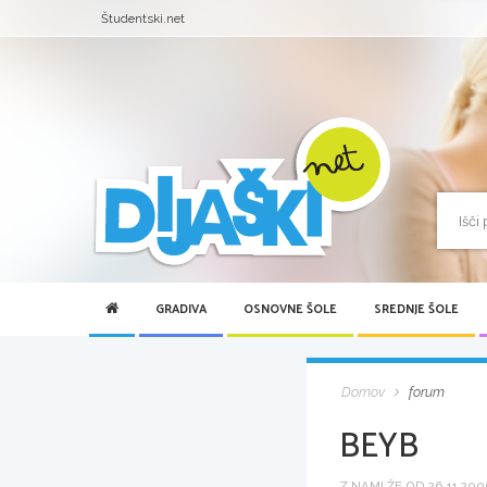
Študentski.net
GRADIVA
OSNOVNE ŠOLE
SREDNJE ŠOLE
Domov
forum
BEYB
Z NAMI ŽE OD 26.11.2006