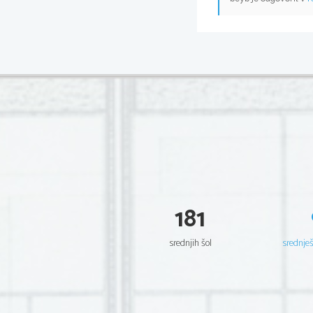
181
srednjih šol
srednje