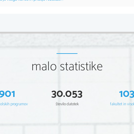
malo statistike
901
30.053
10
šolskih programov
število datotek
fakultet in viso