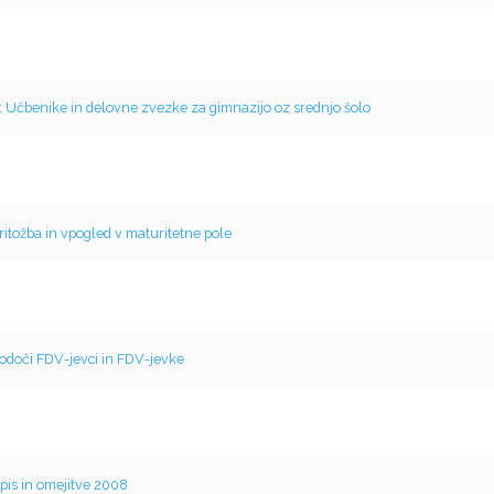
: Učbenike in delovne zvezke za gimnazijo oz srednjo šolo
ritožba in vpogled v maturitetne pole
odoči FDV-jevci in FDV-jevke
pis in omejitve 2008