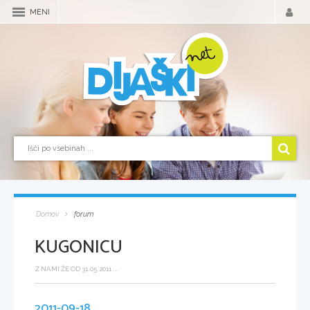
MENI
Domov
forum
KUGONICU
Z NAMI ŽE OD 31.05.2011 ...
2011-09-18