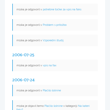
m1ska je odgovoril v
potrebne točke za vpis na faks
m1ska je odgovoril v
Problem s pritožbo
m1ska je odgovoril v
Vzporedni študij
2006-07-25
m1ska je odgovoril v
vpis na fax
2006-07-24
m1ska je odgovoril v
Plačilo šolnine
m1ska je objavil temo
Plačilo šolnine
v kategoriji
Na kateri
faks?