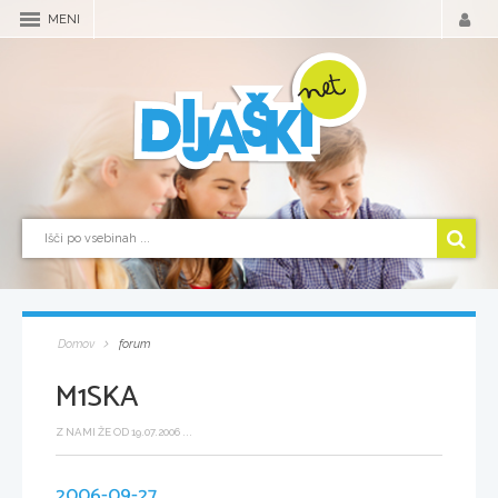
MENI
Domov
forum
M1SKA
Z NAMI ŽE OD 19.07.2006 ...
2006-09-27