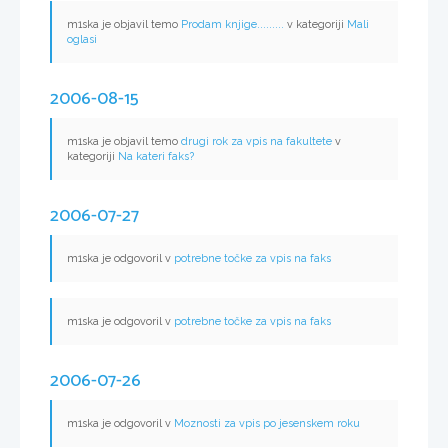
m1ska je objavil temo
Prodam knjige.........
v kategoriji
Mali
oglasi
2006-08-15
m1ska je objavil temo
drugi rok za vpis na fakultete
v
kategoriji
Na kateri faks?
2006-07-27
m1ska je odgovoril v
potrebne točke za vpis na faks
m1ska je odgovoril v
potrebne točke za vpis na faks
2006-07-26
m1ska je odgovoril v
Moznosti za vpis po jesenskem roku