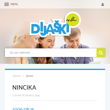
MENI
Domov
forum
NINCIKA
Z NAMI ŽE OD 08.11.2005 ...
2006-08-15