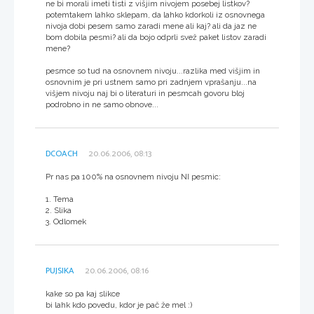
ne bi morali imeti tisti z višjim nivojem posebej listkov?
potemtakem lahko sklepam, da lahko kdorkoli iz osnovnega
nivoja dobi pesem samo zaradi mene ali kaj? ali da jaz ne
bom dobila pesmi? ali da bojo odprli svež paket listov zaradi
mene?
pesmce so tud na osnovnem nivoju...razlika med višjim in
osnovnim je pri ustnem samo pri zadnjem vprašanju...na
višjem nivoju naj bi o literaturi in pesmcah govoru bloj
podrobno in ne samo obnove...
DCOACH
20.06.2006, 08:13
Pr nas pa 100% na osnovnem nivoju NI pesmic:
1. Tema
2. Slika
3. Odlomek
PUJSIKA
20.06.2006, 08:16
kake so pa kaj slikce
bi lahk kdo povedu, kdor je pač že mel :)