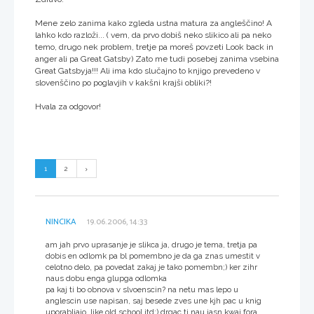
Mene zelo zanima kako zgleda ustna matura za angleščino! A
lahko kdo razloži... ( vem, da prvo dobiš neko slikico ali pa neko
temo, drugo nek problem, tretje pa moreš povzeti Look back in
anger ali pa Great Gatsby) Zato me tudi posebej zanima vsebina
Great Gatsbyja!!! Ali ima kdo slučajno to knjigo prevedeno v
slovenščino po poglavjih v kakšni krajši obliki?!
Hvala za odgovor!
1
2
NINCIKA
19.06.2006, 14:33
am jah prvo uprasanje je slikca ja, drugo je tema, tretja pa
dobis en odlomk pa bl pomembno je da ga znas umestit v
celotno delo, pa povedat zakaj je tako pomembn;) ker zihr
naus dobu enga glupga odlomka
pa kaj ti bo obnova v slvoenscin? na netu mas lepo u
anglescin use napisan, saj besede zves une kjh pac u knig
uporabljajo, like old school itd;) drgac ti nau jasn kwaj fora