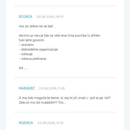
DCOACH
20.06.2006, 09:01
ma za slikce ne se bat...
recimo pr nas je bla na sliki ena črna punčka iz afrike:
tuki lahk govoriš:
- rasizem
- dobrodelne organizacije
- zdravje
- zdrava prehrana
itd......
MARQUEZ
20.06.2006, 11:05
A ma kdo mogoče te teme, ki naj bi jih znali v .psf al pa .txt?
Zelo bi mu bil hvaležen!!! Tnx...
ROZHICA
20.06.2006, 13:01