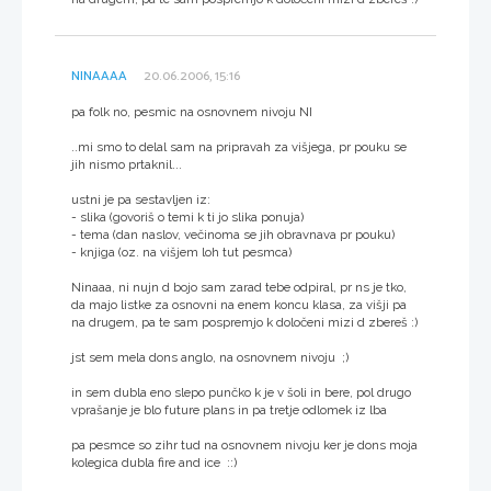
NINAAAA
20.06.2006, 15:16
pa folk no, pesmic na osnovnem nivoju NI
..mi smo to delal sam na pripravah za višjega, pr pouku se
jih nismo prtaknil...
ustni je pa sestavljen iz:
- slika (govoriš o temi k ti jo slika ponuja)
- tema (dan naslov, večinoma se jih obravnava pr pouku)
- knjiga (oz. na višjem loh tut pesmca)
Ninaaa, ni nujn d bojo sam zarad tebe odpiral, pr ns je tko,
da majo listke za osnovni na enem koncu klasa, za višji pa
na drugem, pa te sam pospremjo k določeni mizi d zbereš :)
jst sem mela dons anglo, na osnovnem nivoju ;)
in sem dubla eno slepo punčko k je v šoli in bere, pol drugo
vprašanje je blo future plans in pa tretje odlomek iz lba
pa pesmce so zihr tud na osnovnem nivoju ker je dons moja
kolegica dubla fire and ice ::)