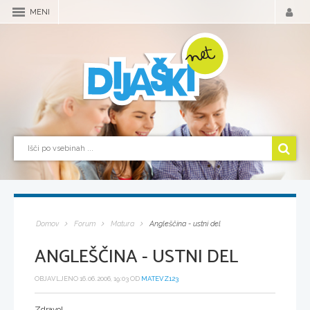
MENI
Domov
Forum
Matura
Angleščina - ustni del
ANGLEŠČINA - USTNI DEL
OBJAVLJENO 16.06.2006, 19:03 OD
MATEVZ123
Zdravo!