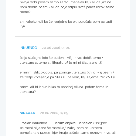
nivoja dobi pesem samo zaradi mene ali kaj? ali da jaz ne
bom dobila pesmi? ali da bojo odprli svež paket listov zaradi
mene?
ah, kakokorkoli bo že, verjetno bo ok, poročala bom pa tudi
:W
INNUENDO
20.06.2006, 01:04
če je slučajno kdo še buden - višji nivo: dobiš temo +
literaturo al temo ali literaturo? to mi ni čist jasno :K
emmm, slikco dobiš, pa pomoje literaturo (knjigi + 5 pesmi).
za tretje vprašanje pa SPLOH ne vem, kaj zajema :W ??? D)
hmm, ali bi lahko bilaa to posebej slikca, potem tema in
literatura?
NINAAAA
20.06.2006, 07:05
Poslal: innuendo Datum objave: Danes ob 01:03:02
pa meni ni jasno še marsikaj! zakaj bom na ustnem
pomešana v razred, kjer imajo sošolci samo osnovni nivo. ali