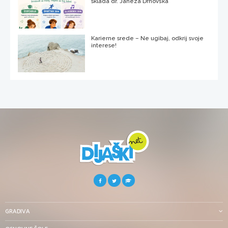
sklada dr. Janeza Drnovška
Karierne srede – Ne ugibaj, odkrij svoje
interese!
GRADIVA