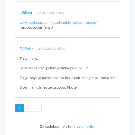
JURE291
20.06.2006, 19:03
www.bookrags.com/studyguide-lookbackanger/
mal pogooglaj, fant ;)
PVIRAN3
21.06.2006, 08:30
Tisto ni nič.
Je samo vzorec, potem je treba pa kupit. D)
Za gatsbya je polno robe, za look back in anger pa skoraj nič.
Sicer mam danes že zagovor. Molite :)
1
2
Za sodelovanje v temi se
prijavite
.