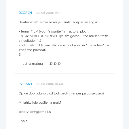
DCOACH
20.06.2006, 15:31
Bwahahahah slova se mi je usrala, zdej pa še angla:
- tema: FILM (your favourite film, actors, plot...)
- slika: NEKO PARKIRIŠČE (pa sm govoru: "too musch traffic,
air pollution"...)
- odlomek: LBIA (sam da preberte obnovo in "characters", pa
znaš vse povedat)
8)
:* ustna matura :* :D :D :D
PVIRAN3
20.06.2006, 16:40
Oj, kje dobit obnovo od look back in anger pa opise oseb?
Mi lahko kdo pošlje na mail?
peter.virant3@email.si
Hvala