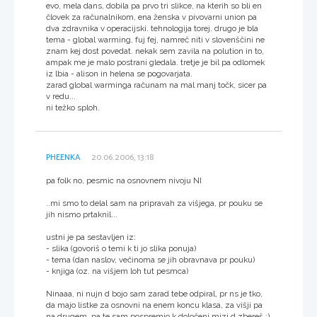
evo, mela dans, dobila pa prvo tri slikce, na kterih so bli en
človek za računalnikom, ena ženska v pivovarni union pa
dva zdravnika v operacijski. tehnologija torej. drugo je bla
tema - global warming, fuj fej, namreč niti v slovenščini ne
znam kej dost povedat. nekak sem zavila na polution in to,
ampak me je malo postrani gledala. tretje je bil pa odlomek
iz lbia - alison in helena se pogovarjata.
zarad global warminga računam na mal manj točk, sicer pa
v redu...
ni težko sploh.
PHEENKA
20.06.2006, 13:18
pa folk no, pesmic na osnovnem nivoju NI
..mi smo to delal sam na pripravah za višjega, pr pouku se
jih nismo prtaknil...
ustni je pa sestavljen iz:
- slika (govoriš o temi k ti jo slika ponuja)
- tema (dan naslov, večinoma se jih obravnava pr pouku)
- knjiga (oz. na višjem loh tut pesmca)
Ninaaa, ni nujn d bojo sam zarad tebe odpiral, pr ns je tko,
da majo listke za osnovni na enem koncu klasa, za višji pa
na drugem, pa te sam pospremjo k določeni mizi d zbereš :)