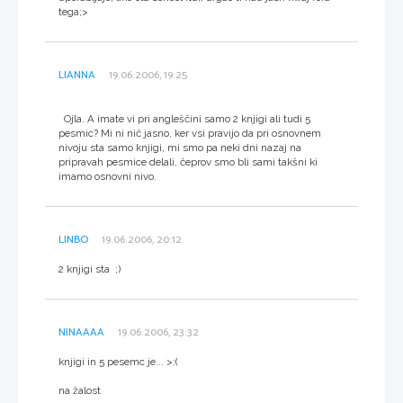
tega;>
LIANNA
19.06.2006, 19:25
Ojla. A imate vi pri angleščini samo 2 knjigi ali tudi 5
pesmic? Mi ni nič jasno, ker vsi pravijo da pri osnovnem
nivoju sta samo knjigi, mi smo pa neki dni nazaj na
pripravah pesmice delali, čeprov smo bli sami takšni ki
imamo osnovni nivo.
LINBO
19.06.2006, 20:12
2 knjigi sta ;)
NINAAAA
19.06.2006, 23:32
knjigi in 5 pesemc je... >:(
na žalost