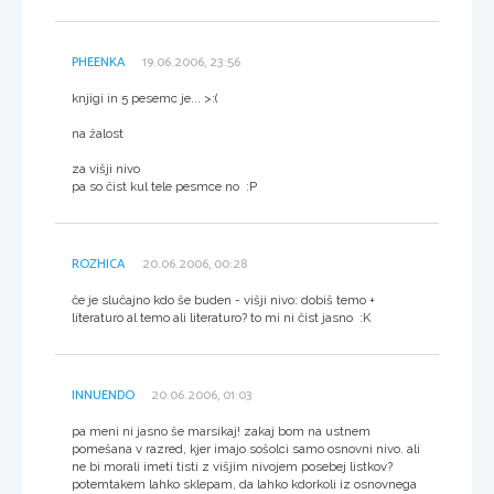
PHEENKA
19.06.2006, 23:56
knjigi in 5 pesemc je... >:(
na žalost
za višji nivo
pa so čist kul tele pesmce no :P
ROZHICA
20.06.2006, 00:28
če je slučajno kdo še buden - višji nivo: dobiš temo +
literaturo al temo ali literaturo? to mi ni čist jasno :K
INNUENDO
20.06.2006, 01:03
pa meni ni jasno še marsikaj! zakaj bom na ustnem
pomešana v razred, kjer imajo sošolci samo osnovni nivo. ali
ne bi morali imeti tisti z višjim nivojem posebej listkov?
potemtakem lahko sklepam, da lahko kdorkoli iz osnovnega