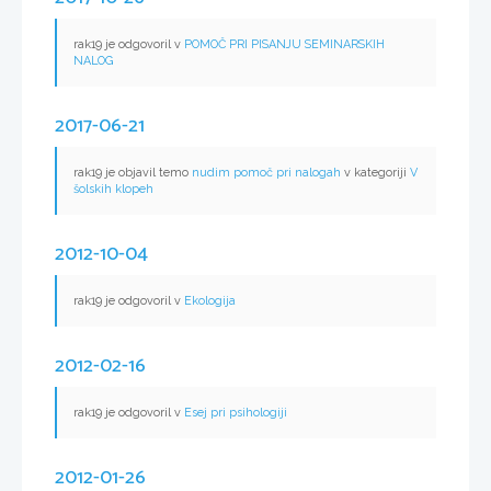
rak19 je odgovoril v
POMOČ PRI PISANJU SEMINARSKIH
NALOG
2017-06-21
rak19 je objavil temo
nudim pomoč pri nalogah
v kategoriji
V
šolskih klopeh
2012-10-04
rak19 je odgovoril v
Ekologija
2012-02-16
rak19 je odgovoril v
Esej pri psihologiji
2012-01-26