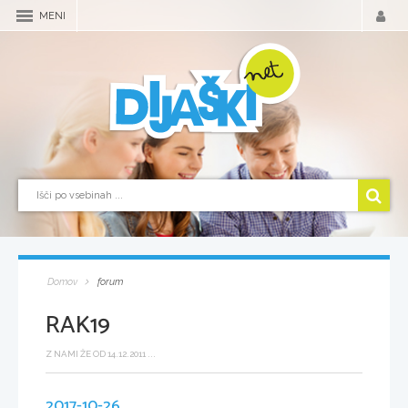
MENI
Domov
forum
RAK19
Z NAMI ŽE OD 14.12.2011 ...
2017-10-26