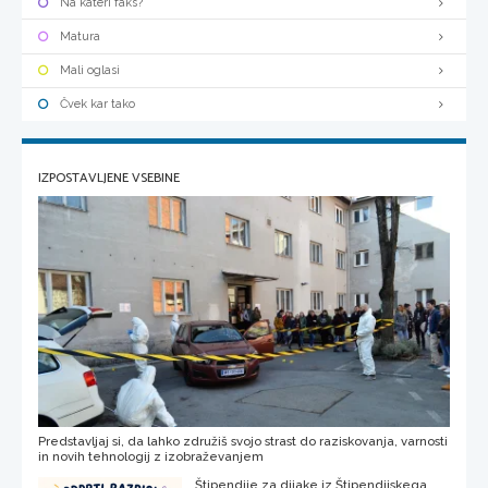
Na kateri faks?
Matura
Mali oglasi
Čvek kar tako
IZPOSTAVLJENE VSEBINE
Predstavljaj si, da lahko združiš svojo strast do raziskovanja, varnosti
in novih tehnologij z izobraževanjem
Štipendije za dijake iz Štipendijskega