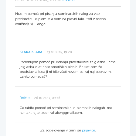
OBJAVLJENO 22.08.2017, 21:47 OD
MISS6026
Nudim pomoč pri pisanju seminarskih nalog za vse
predmete....diplomirala sem na pravni fakulteti z oceno
odlično(10) :angel:
KLARA.KLARA
13.10.2017, 19:28
Potrebujem pomoč pri delanju predstavitve za glasbo. Tema
je glasba v latinsko ameriških plesih. Enkrat sem že
predstavila toda ji ni bilo všeč nevem pa kaj naj popravim.
Lahko pomagaš?
RAK19
26.10.2017, 09:36
Če rabite pomoč pri seminarskih, diplomskih nalogah, me
kontaktirajte: zdenkatlaker@gmail.com.
Za sodelovanje v temi se
prijavite
.