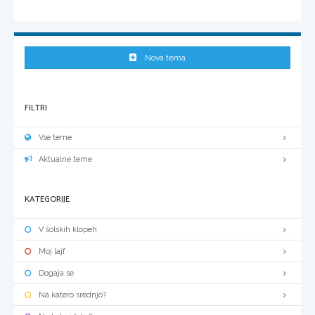
Nova tema
FILTRI
Vse teme
Aktualne teme
KATEGORIJE
V šolskih klopeh
Moj lajf
Dogaja se
Na katero srednjo?