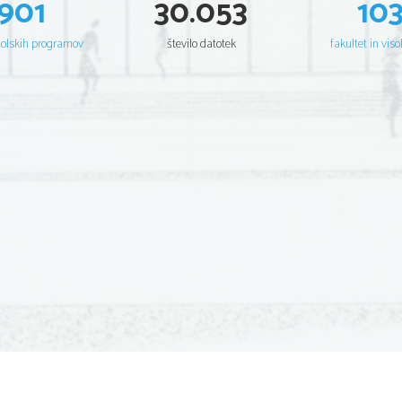
901
30.053
10
šolskih programov
število datotek
fakultet in viso