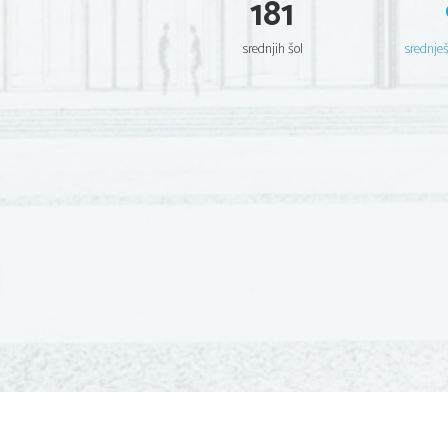
181
srednjih šol
srednje