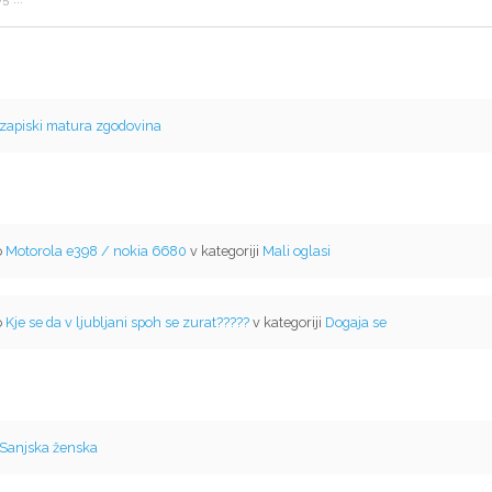
zapiski matura zgodovina
o
Motorola e398 / nokia 6680
v kategoriji
Mali oglasi
o
Kje se da v ljubljani spoh se zurat?????
v kategoriji
Dogaja se
Sanjska ženska