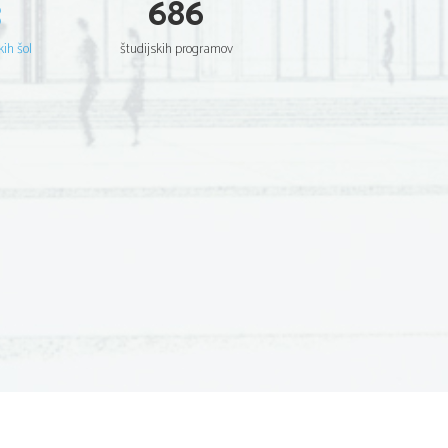
3
686
kih šol
študijskih programov