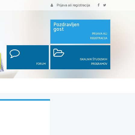
Prijava ali registracija
Pozdravljen
gost
PRIJAVA ALI
REGISTRACIJA
ISKALNIK ŠTUDIJSKIH
FORUM
PROGRAMOV