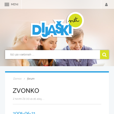
MENI
Domov
forum
ZVONKO
Z NAMI ŽE OD 20.06.2005 ...
2005-06-21