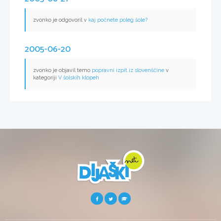
zvonko je odgovoril v
kaj počnete poleg šole?
2005-06-20
zvonko je objavil temo
popravni izpit iz slovenščine
v
kategoriji
V šolskih klopeh